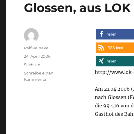
Glossen, aus LOK
teilen
Autor
Ralf Reineke
RSS-feed
Veröffentlicht
24. April 2006
teilen
am
Kategorien
Sachsen
http://www.lok-
Schreibe einen
zu
Kommentar
Döllnitzbahn
Am 21.04.2006 (F
GmbH:
nach Glossen (F
Streckeneröffnung
Nebitzschen-
die 99 516 von 
Glossen,
Gasthof des Ba
aus
LOK
Report