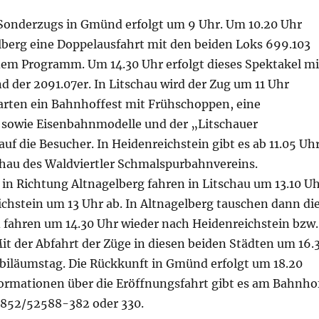
 Sonderzugs in Gmünd erfolgt um 9 Uhr. Um 10.20 Uhr
elberg eine Doppelausfahrt mit den beiden Loks 699.103
dem Programm. Um 14.30 Uhr erfolgt dieses Spektakel mi
d der 2091.07er. In Litschau wird der Zug um 11 Uhr
warten ein Bahnhoffest mit Frühschoppen, eine
 sowie Eisenbahnmodelle und der „Litschauer
uf die Besucher. In Heidenreichstein gibt es ab 11.05 Uh
hau des Waldviertler Schmalspurbahnvereins.
in Richtung Altnagelberg fahren in Litschau um 13.10 U
chstein um 13 Uhr ab. In Altnagelberg tauschen dann di
 fahren um 14.30 Uhr wieder nach Heidenreichstein bzw.
it der Abfahrt der Züge in diesen beiden Städten um 16.
ubiläumstag. Die Rückkunft in Gmünd erfolgt um 18.20
formationen über die Eröffnungsfahrt gibt es am Bahnho
852/52588-382 oder 330.