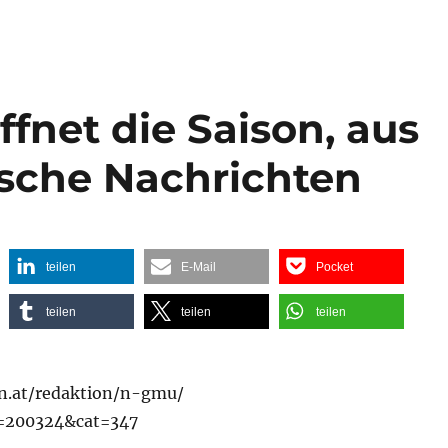
fnet die Saison, aus
ische Nachrichten
teilen
E-Mail
Pocket
teilen
teilen
teilen
n.at/redaktion/n-gmu/
t=200324&cat=347