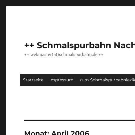
++ Schmalspurbahn Nach
++ webmaster(at)schmalspurbahn.de ++
Startseite
Impressum
zum Schmalspurbahnlexi
Monat:
April 2006