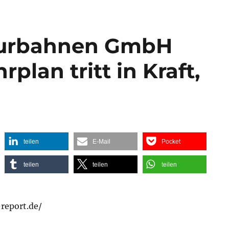
purbahnen GmbH
plan tritt in Kraft,
teilen
E-Mail
Pocket
teilen
teilen
teilen
report.de/