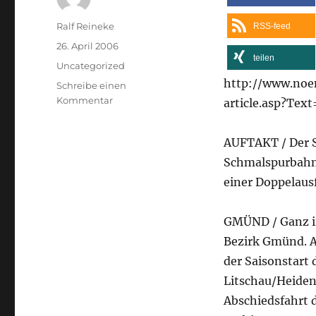
Autor
Ralf Reineke
RSS-feed
Veröffentlicht
26. April 2006
teilen
am
Kategorien
Uncategorized
http://www.noe
Schreibe einen
zu
Kommentar
article.asp?Tex
Bahn
eröffnet
AUFTAKT / Der St
die
Saison,
Schmalspurbahn 
aus
einer Doppelausf
Niederösterreichische
Nachrichten
GMÜND / Ganz im
Bezirk Gmünd. An
der Saisonstart
Litschau/Heiden
Abschiedsfahrt 