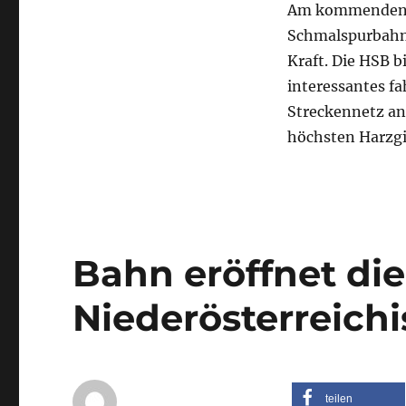
Am kommenden Sa
Schmalspurbahnen
Schmalspurbahn
GmbH
(HSB):
Kraft. Die HSB 
Sommerfahrplan
interessantes f
tritt
Streckennetz an
in
Kraft,
höchsten Harzgi
aus
LOK
Report
Bahn eröffnet die
Niederösterreich
teilen