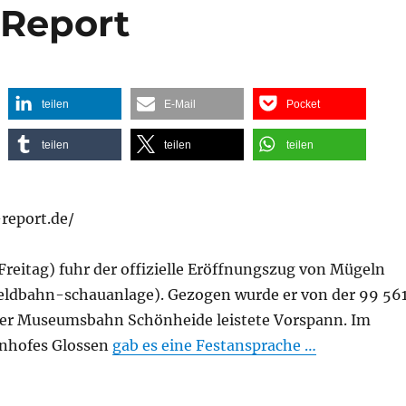
 Report
teilen
E-Mail
Pocket
teilen
teilen
teilen
report.de/
reitag) fuhr der offizielle Eröffnungszug von Mügeln
eldbahn-schauanlage). Gezogen wurde er von der 99 561
der Museumsbahn Schönheide leistete Vorspann. Im
hnhofes Glossen
gab es eine Festansprache …