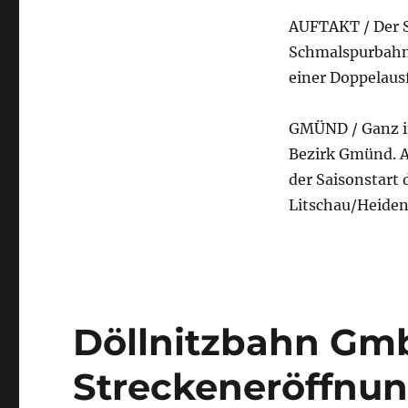
Bahn
AUFTAKT / Der St
eröffnet
die
Schmalspurbahn 
Saison,
einer Doppelausf
aus
Niederösterreichische
Nachrichten
GMÜND / Ganz im
Bezirk Gmünd. An
der Saisonstart
Litschau/Heiden
Döllnitzbahn Gm
Streckeneröffnun