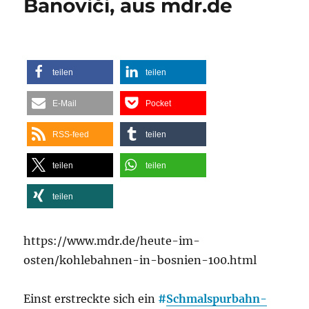
Banoviči, aus mdr.de
teilen
teilen
E-Mail
Pocket
RSS-feed
teilen
teilen
teilen
teilen
https://www.mdr.de/heute-im-
osten/kohlebahnen-in-bosnien-100.html
Einst erstreckte sich ein
#
Schmalspurbahn-