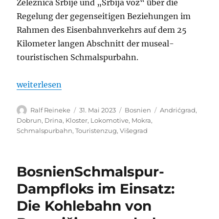
Železnica Srbije und „Srbija voz“ über die
Regelung der gegenseitigen Beziehungen im
Rahmen des Eisenbahnverkehrs auf dem 25
Kilometer langen Abschnitt der museal-
touristischen Schmalspurbahn.
„Bosnien-Herzegowina/Serbien: „Ćiro“ eröffnete o
weiterlesen
Autor
Veröffentlicht
Kategorien
Schlagwörter
Ralf Reineke
31. Mai 2023
Bosnien
Andrićgrad
,
am
Dobrun
,
Drina
,
Kloster
,
Lokomotive
,
Mokra
,
Schmalspurbahn
,
Touristenzug
,
Višegrad
BosnienSchmalspur-
Dampfloks im Einsatz:
Die Kohlebahn von