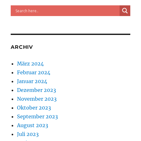
Einsatz:
Die
Kohlebahn
von
Banoviči,
aus
mdr.de
ARCHIV
März 2024
Februar 2024
Januar 2024
Dezember 2023
November 2023
Oktober 2023
September 2023
August 2023
Juli 2023