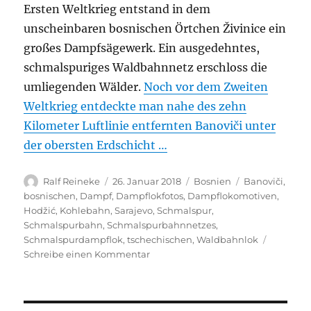
Ersten Weltkrieg entstand in dem
unscheinbaren bosnischen Örtchen Živinice ein
großes Dampfsägewerk. Ein ausgedehntes,
schmalspuriges Waldbahnnetz erschloss die
umliegenden Wälder.
Noch vor dem Zweiten
Weltkrieg entdeckte man nahe des zehn
Kilometer Luftlinie entfernten Banoviči unter
der obersten Erdschicht …
Autor
Veröffentlicht
Kategorien
Schlagwörter
Ralf Reineke
26. Januar 2018
Bosnien
Banoviči
,
am
bosnischen
,
Dampf
,
Dampflokfotos
,
Dampflokomotiven
,
Hodžić
,
Kohlebahn
,
Sarajevo
,
Schmalspur
,
Schmalspurbahn
,
Schmalspurbahnnetzes
,
Schmalspurdampflok
,
tschechischen
,
Waldbahnlok
zu
Schreibe einen Kommentar
BosnienSchmalspur-
Dampfloks
im