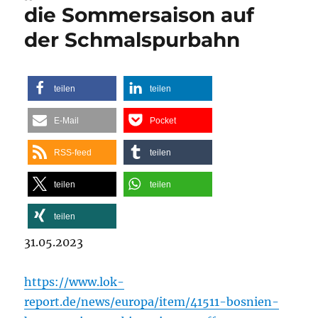
die Sommersaison auf
der Schmalspurbahn
teilen
teilen
E-Mail
Pocket
RSS-feed
teilen
teilen
teilen
teilen
31.05.2023
https://www.lok-
report.de/news/europa/item/41511-bosnien-