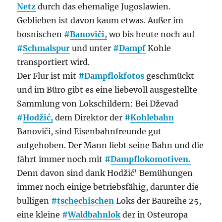
Netz
durch das ehemalige Jugoslawien.
Geblieben ist davon kaum etwas. Außer im
bosnischen
#
Banoviči,
wo bis heute noch auf
#
Schmalspur
und unter
#
Dampf
Kohle
transportiert wird.
Der Flur ist mit
#
Dampflokfotos
geschmückt
und im Büro gibt es eine liebevoll ausgestellte
Sammlung von Lokschildern: Bei Dževad
#
Hodžić,
dem Direktor der
#
Kohlebahn
Banoviči, sind Eisenbahnfreunde gut
aufgehoben. Der Mann liebt seine Bahn und die
fährt immer noch mit
#
Dampflokomotiven.
Denn davon sind dank Hodžić' Bemühungen
immer noch einige betriebsfähig, darunter die
bulligen
#
tschechischen
Loks der Baureihe 25,
eine kleine
#
Waldbahnlok
der in Osteuropa