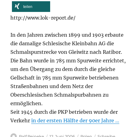
teilen
http://www.lok-report.de/
In den Jahren zwischen 1899 und 1903 erbaute
die damalige Schlesische Kleinbahn AG die
Schmalspurstrecke von Gleiwitz nach Ratibor.
Die Bahn wurde in 785 mm Spurweite errichtet,
um den Übergang zu dem durch die gleiche
Gellschaft in 785 mm Spurweite betriebenen
Straßenbahnen und dem Netz der
Oberschlesischen Schmalspurbahnen zu
ermöglichen.
Seit 1945 durch die PKP betrieben wurde der
Verkehr
in der ersten Hälfte der 90er Jahre …
Autor
Veröffentlicht
Kategorien
Ralf Reineke
12. Juni 2006
Polen
Schreibe