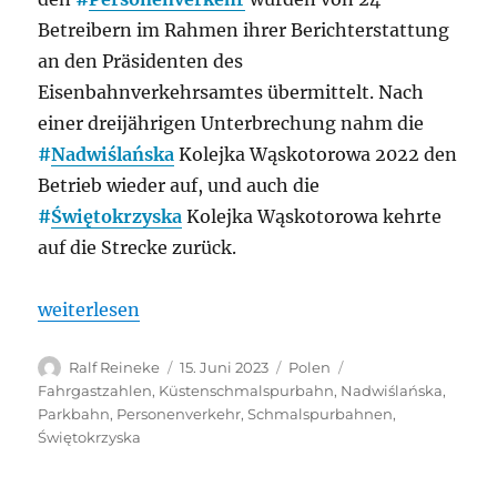
Betreibern im Rahmen ihrer Berichterstattung
an den Präsidenten des
Eisenbahnverkehrsamtes übermittelt. Nach
einer dreijährigen Unterbrechung nahm die
#
Nadwiślańska
Kolejka Wąskotorowa 2022 den
Betrieb wieder auf, und auch die
#
Świętokrzyska
Kolejka Wąskotorowa kehrte
auf die Strecke zurück.
„Polen: Etwas weniger Reisende 2022 auf Schmalsp
weiterlesen
Autor
Veröffentlicht
Kategorien
Schlagwörter
Ralf Reineke
15. Juni 2023
Polen
am
Fahrgastzahlen
,
Küstenschmalspurbahn
,
Nadwiślańska
,
Parkbahn
,
Personenverkehr
,
Schmalspurbahnen
,
Świętokrzyska