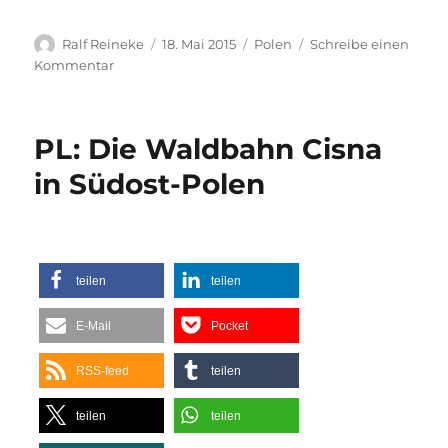
Autor
Veröffentlicht
Kategorien
Ralf Reineke
18. Mai 2015
Polen
Schreibe einen
am
zu
Kommentar
Fahrplan
2015
der
PL: Die Waldbahn Cisna
polnischen
Schmalspurbahn
in Südost-Polen
Gryfice
–
Trzesacz
–
Rewal
teilen
teilen
–
Sliwin
E-Mail
Pocket
–
Niechorze
RSS-feed
teilen
–
Pogorzelica
teilen
teilen