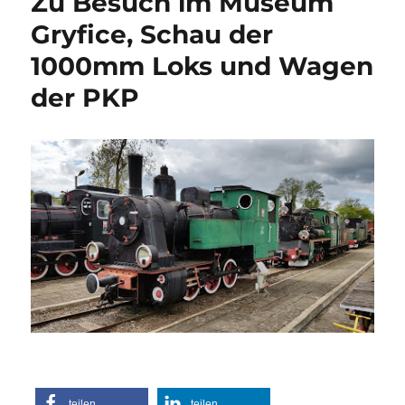
Zu Besuch im Museum
die
vom
Gryfice, Schau der
Hochwasser
1000mm Loks und Wagen
in
Mitleidenscha
der PKP
gezogene
Schmalspurb
Przeworsk
–
Dynów,
aus
Lok
Report
teilen
teilen