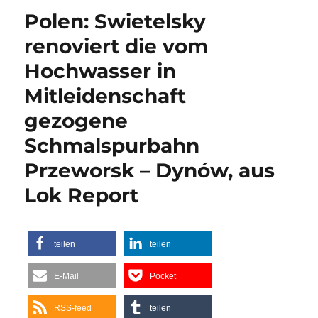
Polen: Swietelsky
renoviert die vom
Hochwasser in
Mitleidenschaft
gezogene
Schmalspurbahn
Przeworsk – Dynów, aus
Lok Report
teilen
teilen
E-Mail
Pocket
RSS-feed
teilen