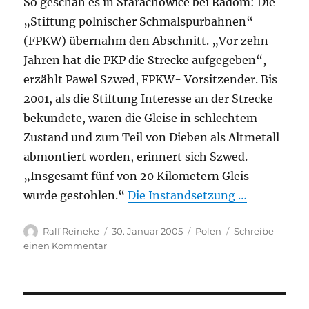
So geschah es in Starachowice bei Radom: Die
„Stiftung polnischer Schmalspurbahnen“
(FPKW) übernahm den Abschnitt. „Vor zehn
Jahren hat die PKP die Strecke aufgegeben“,
erzählt Pawel Szwed, FPKW- Vorsitzender. Bis
2001, als die Stiftung Interesse an der Strecke
bekundete, waren die Gleise in schlechtem
Zustand und zum Teil von Dieben als Altmetall
abmontiert worden, erinnert sich Szwed.
„Insgesamt fünf von 20 Kilometern Gleis
wurde gestohlen.“
Die Instandsetzung …
Autor
Veröffentlicht
Kategorien
Ralf Reineke
30. Januar 2005
Polen
Schreibe
am
zu
einen Kommentar
Polen:
Zukunft
am
Gleis,