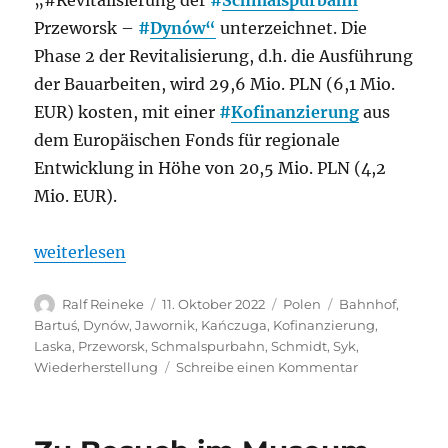
„#Revitalisierung der
#
Schmalspurbahn
Przeworsk –
#
Dynów“
unterzeichnet. Die
Phase 2 der Revitalisierung, d.h. die Ausführung
der Bauarbeiten, wird 29,6 Mio. PLN (6,1 Mio.
EUR) kosten, mit einer
#
Kofinanzierung
aus
dem Europäischen Fonds für regionale
Entwicklung in Höhe von 20,5 Mio. PLN (4,2
Mio. EUR).
„Polen: Swietelsky renoviert die vom Hochwasser 
weiterlesen
Autor
Veröffentlicht
Kategorien
Schlagwörter
Ralf Reineke
11. Oktober 2022
Polen
Bahnhof
,
am
Bartuś
,
Dynów
,
Jawornik
,
Kańczuga
,
Kofinanzierung
,
Laska
,
Przeworsk
,
Schmalspurbahn
,
Schmidt
,
Syk
,
zu
Wiederherstellung
Schreibe einen Kommentar
Polen:
Swietelsky
renoviert