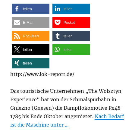
teilen
teilen
E-Mail
Pocket
RSS-feed
teilen
teilen
teilen
teilen
http://www.lok-report.de/
Das touristische Unternehmen „The Wolsztyn
Experience“ hat von der Schmalspurbahn in
Gniezno (Gnesen) die Dampflokomotive Px48-
1785 bis Ende Oktober angemietet.
Nach Bedarf
ist die Maschine unter …