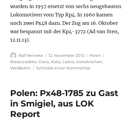
wurden in 1957 ersetzt von sechs neugebauten
Lokomotiven vom Typ Kp4. In 1960 kamen
noch zwei Px48 dazu. Der Zug am 16. Oktober
war bespannt mit der Kp4-3772 (Ad van Sten,
12.11.13).
Autor
Veröffentlicht
Kategorien
Schlagwörter
Ralf Reineke
12. November 2013
Polen
am
Bieszczadska
,
Cisna
,
Kolej
,
Lesna
,
slowakischen
,
zu
Waldbahn
Schreibe einen Kommentar
PL:
Die
Waldbahn
Polen: Px48-1785 zu Gast
Cisna
in
in Smigiel, aus LOK
Südost-
Report
Polen