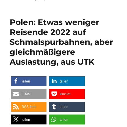
Polen: Etwas weniger
Reisende 2022 auf
Schmalspurbahnen, aber
gleichmäßigere
Auslastung, aus UTK
teilen
teilen
E-Mail
Pocket
RSS-feed
teilen
teilen
teilen