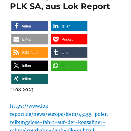
PLK SA, aus Lok Report
teilen
teilen
E-Mail
Pocket
RSS-feed
teilen
teilen
teilen
teilen
11.08.2023
https://www.lok-
report.de/news/europa/item/43155-polen-
reibungslose-fahrt-auf-der-koszaliner-
schmalspurbahn-dank-plk-sa.html