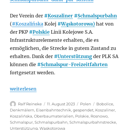
Der Verein der
#
Koszaliner
#
Schmalspurbahn
(
#Koszalińska
Kolej
#
Wąskotorowa)
hat von
der PKP
#
Polskie
Linii Kolejowe S.A.
Infrastrukturelemente erhalten, die es
ermöglichen, die Strecke in gutem Zustand zu
erhalten. Dank der
#
Unterstützung
der PLK SA
können die
#
Schmalspur-Freizeitfahrten
fortgesetzt werden.
„Polen: Reibungslose Fahrt auf der Koszaliner Sch
weiterlesen
Autor
Veröffentlicht
Kategorien
Schlagwörter
Ralf Reineke
11. August 2023
Polen
Bobolice
,
am
Denkmälern
,
Eisenbahntechnik
,
gespendet
,
Koszaliner
,
Koszalińska
,
Oberbaumaterialien
,
Polskie
,
Rosnowo
,
Schmalspur
,
Schmalspurbahn
,
Schmalspurbahnstrecke
,
Unterstützung
,
Wąskotorowa