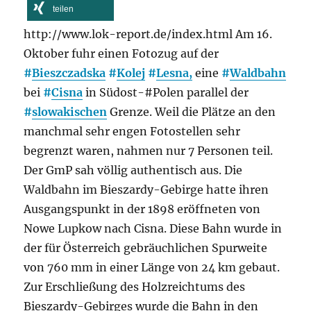
teilen
http://www.lok-report.de/index.html Am 16.
Oktober fuhr einen Fotozug auf der
#
Bieszczadska
#
Kolej
#
Lesna,
eine
#
Waldbahn
bei
#
Cisna
in Südost-#Polen parallel der
#
slowakischen
Grenze. Weil die Plätze an den
manchmal sehr engen Fotostellen sehr
begrenzt waren, nahmen nur 7 Personen teil.
Der GmP sah völlig authentisch aus. Die
Waldbahn im Bieszardy-Gebirge hatte ihren
Ausgangspunkt in der 1898 eröffneten von
Nowe Lupkow nach Cisna. Diese Bahn wurde in
der für Österreich gebräuchlichen Spurweite
von 760 mm in einer Länge von 24 km gebaut.
Zur Erschließung des Holzreichtums des
Bieszardy-Gebirges wurde die Bahn in den