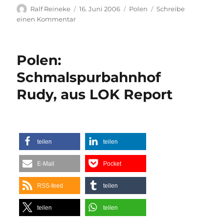
Autor
Veröffentlicht
Kategorien
Ralf Reineke
16. Juni 2006
Polen
Schreibe
am
zu
einen Kommentar
Polen:
Px48-
1785
Polen:
zu
Gast
Schmalspurbahnhof
in
Rudy, aus LOK Report
Smigiel,
aus
LOK
Report
teilen
teilen
E-Mail
Pocket
RSS-feed
teilen
teilen
teilen