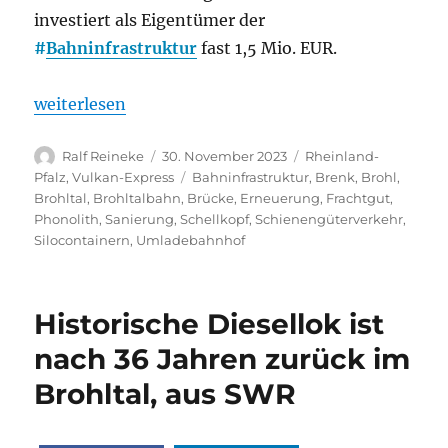
investiert als Eigentümer der
#
Bahninfrastruktur
fast 1,5 Mio. EUR.
„Brohltal-Schmalspurbahn: Phonolith-Verkehr nach
weiterlesen
Autor
Veröffentlicht
Kategorien
Ralf Reineke
30. November 2023
Rheinland-
am
Schlagwörter
Pfalz
,
Vulkan-Express
Bahninfrastruktur
,
Brenk
,
Brohl
,
Brohltal
,
Brohltalbahn
,
Brücke
,
Erneuerung
,
Frachtgut
,
Phonolith
,
Sanierung
,
Schellkopf
,
Schienengüterverkehr
,
Silocontainern
,
Umladebahnhof
Historische Diesellok ist
nach 36 Jahren zurück im
Brohltal, aus SWR