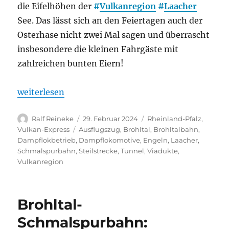
die Eifelhöhen der
#
Vulkanregion
#
Laacher
See. Das lässt sich an den Feiertagen auch der
Osterhase nicht zwei Mal sagen und überrascht
insbesondere die kleinen Fahrgäste mit
zahlreichen bunten Eiern!
„„Vulkan-Expreß“ startet in die Saison 2024“
weiterlesen
Autor
Veröffentlicht
Kategorien
Ralf Reineke
29. Februar 2024
Rheinland-Pfalz
,
am
Schlagwörter
Vulkan-Express
Ausflugszug
,
Brohltal
,
Brohltalbahn
,
Dampflokbetrieb
,
Dampflokomotive
,
Engeln
,
Laacher
,
Schmalspurbahn
,
Steilstrecke
,
Tunnel
,
Viadukte
,
Vulkanregion
Brohltal-
Schmalspurbahn: