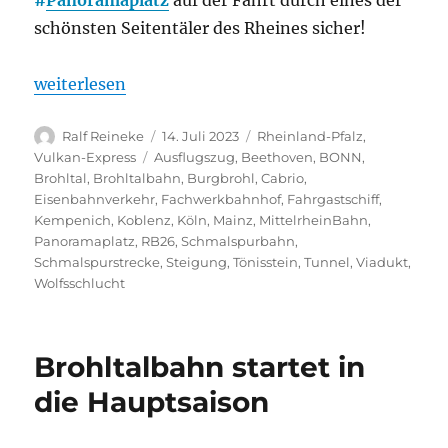
#
Panoramaplatz
auf der Fahrt durch eines der
schönsten Seitentäler des Rheines sicher!
„Mit dem „Vulkan-Expreß“ vom Rhein in die Eifel,
weiterlesen
Autor
Veröffentlicht
Kategorien
Ralf Reineke
14. Juli 2023
Rheinland-Pfalz
,
am
Schlagwörter
Vulkan-Express
Ausflugszug
,
Beethoven
,
BONN
,
Brohltal
,
Brohltalbahn
,
Burgbrohl
,
Cabrio
,
Eisenbahnverkehr
,
Fachwerkbahnhof
,
Fahrgastschiff
,
Kempenich
,
Koblenz
,
Köln
,
Mainz
,
MittelrheinBahn
,
Panoramaplatz
,
RB26
,
Schmalspurbahn
,
Schmalspurstrecke
,
Steigung
,
Tönisstein
,
Tunnel
,
Viadukt
,
Wolfsschlucht
Brohltalbahn startet in
die Hauptsaison