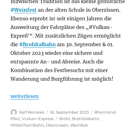
Inzwischen Tradition ist das kleine gemütliche
#
Weinfest
an der alten Schule in Oberzissen.
Ebenso erprobt ist seit einigen Jahren die
Ausweitung der Fahrpläne des „#Vulkan-
Expreß’“. Mit zusätzlichen Zügen ermöglicht
die
#
Brohltalbahn
am 30. September & 01.
Oktober 2023 wieder eine sichere und
entspannte An- und Abreise. Auch die
Kombination des Festbesuchs mit einer
Wanderung und Burgführung ist möglich!
„Vulkan-Expreß bringt Besucher sicher zum Weinfe
weiterlesen
Autor
Veröffentlicht
Kategorien
Ralf Reineke
16. September 2023
Rheinland-
am
Schlagwörter
Pfalz
,
Vulkan-Express
Brohl
,
Brohltalbahn
,
MittelrheinBahn
,
Oberzissen
,
Weinfest