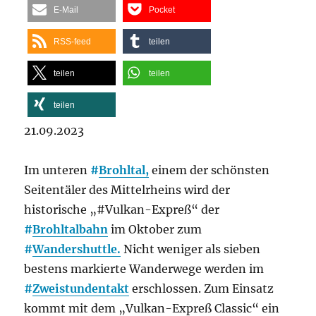
E-Mail
Pocket
RSS-feed
teilen
teilen
teilen
teilen
21.09.2023
Im unteren
#
Brohltal,
einem der schönsten
Seitentäler des Mittelrheins wird der
historische „#Vulkan-Expreß“ der
#
Brohltalbahn
im Oktober zum
#
Wandershuttle.
Nicht weniger als sieben
bestens markierte Wanderwege werden im
#
Zweistundentakt
erschlossen. Zum Einsatz
kommt mit dem „Vulkan-Expreß Classic“ ein