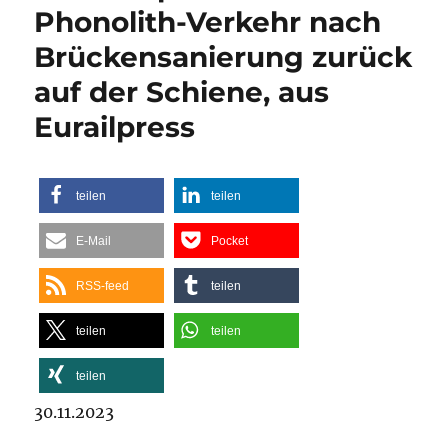
Phonolith-Verkehr nach
Brückensanierung zurück
auf der Schiene, aus
Eurailpress
teilen
teilen
E-Mail
Pocket
RSS-feed
teilen
teilen
teilen
teilen
30.11.2023