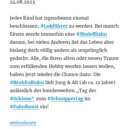
24.08.2023
Jedes Kind hat irgendwann einmal
beschlossen,
#
Lokführer
zu werden. Bei manch
Einem wurde immerhin eine
#
Modellbahn
daraus, bei vielen Anderen lief das Leben aber
bislang doch völlig anders als ursprünglich
gedacht. Alle, die ihren alten oder neuen Traum
zum erfüllenden Hobby werden lassen wollen,
haben jetzt wieder die Chance dazu: Die
#
Brohltalbahn
lädt Jung & Alt (ab ca. 12 Jahre)
anlässlich des bundesweiten „Tag der
#
Schiene“
zum
#
Schnuppertag
im
#
Fahrdienst
ein!
„Brohltalbahn lädt zum Schnuppertag im Fahrdienst
weiterlesen