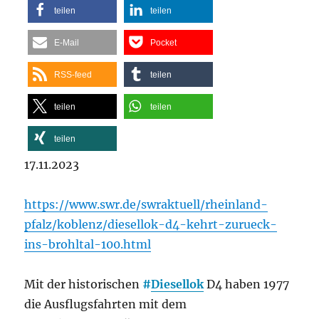
teilen
teilen
E-Mail
Pocket
RSS-feed
teilen
teilen
teilen
teilen
17.11.2023
https://www.swr.de/swraktuell/rheinland-
pfalz/koblenz/diesellok-d4-kehrt-zurueck-
ins-brohltal-100.html
Mit der historischen
#
Diesellok
D4 haben 1977
die Ausflugsfahrten mit dem