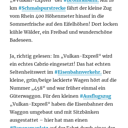
„#Vulkan-Expreß“ der
#
Brohltalbahn:
Auf 18
km
#
Schmalspurstrecke
fährt der kleine Zug
vom Rhein 400 Höhenmeter hinauf in die
Sommerfrische auf den Eifelhöhen! Dort locken
kühle Wälder, ein Freibad und wunderschöne
Badeseen.
Ja, richtig gelesen: Im „Vulkan-Expreß“ wird
ein echtes Cabrio eingesetzt! Das hat echten
Seltenheitswert im
#
Eisenbahnverkehr.
Der
kleine, grün/beige lackierte Wagen hört auf die
Nummer „458“ und war früher einmal ein
Güterwaggon. Für den kleinen
#
Ausflugszug
„Vulkan-Expreß“ haben die Eisenbahner den
Waggon umgebaut und mit Sitzbänken
ausgestattet – hier hat man einen