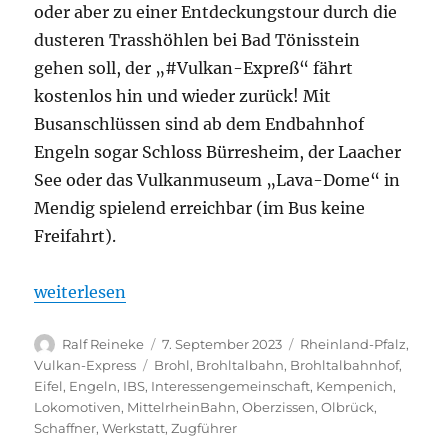
oder aber zu einer Entdeckungstour durch die
dusteren Trasshöhlen bei Bad Tönisstein
gehen soll, der „#Vulkan-Expreß“ fährt
kostenlos hin und wieder zurück! Mit
Busanschlüssen sind ab dem Endbahnhof
Engeln sogar Schloss Bürresheim, der Laacher
See oder das Vulkanmuseum „Lava-Dome“ in
Mendig spielend erreichbar (im Bus keine
Freifahrt).
„Freie Fahrt für Kinder & Jugendliche auf der Brohl
weiterlesen
Autor
Veröffentlicht
Kategorien
Ralf Reineke
7. September 2023
Rheinland-Pfalz
,
am
Schlagwörter
Vulkan-Express
Brohl
,
Brohltalbahn
,
Brohltalbahnhof
,
Eifel
,
Engeln
,
IBS
,
Interessengemeinschaft
,
Kempenich
,
Lokomotiven
,
MittelrheinBahn
,
Oberzissen
,
Olbrück
,
Schaffner
,
Werkstatt
,
Zugführer