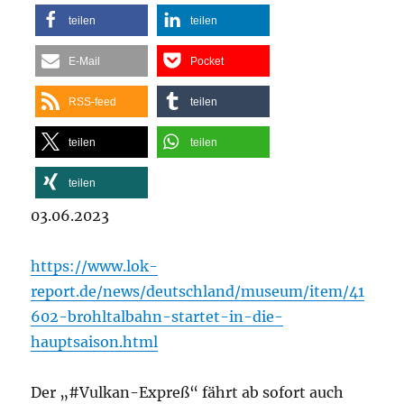
teilen
teilen
E-Mail
Pocket
RSS-feed
teilen
teilen
teilen
teilen
03.06.2023
https://www.lok-
report.de/news/deutschland/museum/item/41
602-brohltalbahn-startet-in-die-
hauptsaison.html
Der „#Vulkan-Expreß“ fährt ab sofort auch