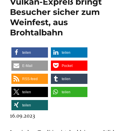
Vulkan-Expreß bringt
Besucher sicher zum
Weinfest, aus
Brohtalbahn
teilen
teilen
E-Mail
Pocket
RSS-feed
teilen
teilen
teilen
teilen
16.09.2023