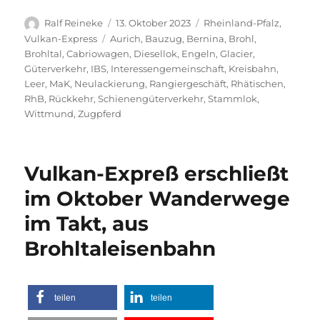
Autor
Veröffentlicht
Kategorien
Ralf Reineke
13. Oktober 2023
Rheinland-Pfalz
,
am
Schlagwörter
Vulkan-Express
Aurich
,
Bauzug
,
Bernina
,
Brohl
,
Brohltal
,
Cabriowagen
,
Diesellok
,
Engeln
,
Glacier
,
Güterverkehr
,
IBS
,
Interessengemeinschaft
,
Kreisbahn
,
Leer
,
MaK
,
Neulackierung
,
Rangiergeschäft
,
Rhätischen
,
RhB
,
Rückkehr
,
Schienengüterverkehr
,
Stammlok
,
Wittmund
,
Zugpferd
Vulkan-Expreß erschließt
im Oktober Wanderwege
im Takt, aus
Brohltaleisenbahn
teilen
teilen