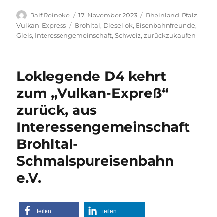
Autor
Veröffentlicht
Kategorien
Ralf Reineke
17. November 2023
Rheinland-Pfalz
,
am
Schlagwörter
Vulkan-Express
Brohltal
,
Diesellok
,
Eisenbahnfreunde
,
Gleis
,
Interessengemeinschaft
,
Schweiz
,
zurückzukaufen
Loklegende D4 kehrt
zum „Vulkan-Expreß“
zurück, aus
Interessengemeinschaft
Brohltal-
Schmalspureisenbahn
e.V.
teilen
teilen