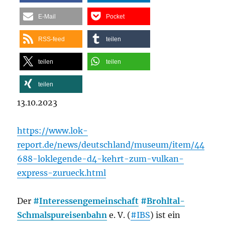
E-Mail
Pocket
RSS-feed
teilen
teilen
teilen
teilen
13.10.2023
https://www.lok-
report.de/news/deutschland/museum/item/44
688-loklegende-d4-kehrt-zum-vulkan-
express-zurueck.html
Der
#
Interessengemeinschaft
#
Brohltal-
Schmalspureisenbahn
e. V. (
#IBS
) ist ein