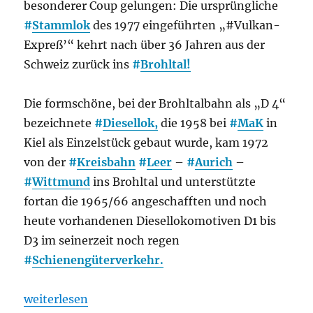
besonderer Coup gelungen: Die ursprüngliche
#
Stammlok
des 1977 eingeführten „#Vulkan-
Expreß’“ kehrt nach über 36 Jahren aus der
Schweiz zurück ins
#
Brohltal!
Die formschöne, bei der Brohltalbahn als „D 4“
bezeichnete
#
Diesellok,
die 1958 bei
#
MaK
in
Kiel als Einzelstück gebaut wurde, kam 1972
von der
#
Kreisbahn
#
Leer
–
#
Aurich
–
#
Wittmund
ins Brohltal und unterstützte
fortan die 1965/66 angeschafften und noch
heute vorhandenen Diesellokomotiven D1 bis
D3 im seinerzeit noch regen
#
Schienengüterverkehr.
„Loklegende D4 kehrt zum „Vulkan-Expreß“ zurück
weiterlesen