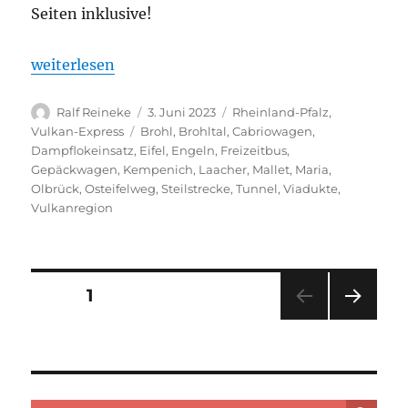
Seiten inklusive!
„Brohltalbahn startet in die Hauptsaison“
weiterlesen
Autor
Veröffentlicht
Kategorien
Ralf Reineke
3. Juni 2023
Rheinland-Pfalz
,
am
Schlagwörter
Vulkan-Express
Brohl
,
Brohltal
,
Cabriowagen
,
Dampflokeinsatz
,
Eifel
,
Engeln
,
Freizeitbus
,
Gepäckwagen
,
Kempenich
,
Laacher
,
Mallet
,
Maria
,
Olbrück
,
Osteifelweg
,
Steilstrecke
,
Tunnel
,
Viadukte
,
Vulkanregion
Seitennummerierung
SEITE
1
NÄC
der
HSTE
SEIT
Beiträge
E