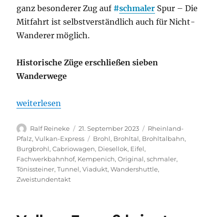
ganz besonderer Zug auf
#
schmaler
Spur – Die
Mitfahrt ist selbstverständlich auch für Nicht-
Wanderer möglich.
Historische Züge erschließen sieben
Wanderwege
„Vulkan-Expreß erschließt im Oktober Wanderwege 
weiterlesen
Autor
Veröffentlicht
Kategorien
Ralf Reineke
21. September 2023
Rheinland-
am
Schlagwörter
Pfalz
,
Vulkan-Express
Brohl
,
Brohltal
,
Brohltalbahn
,
Burgbrohl
,
Cabriowagen
,
Diesellok
,
Eifel
,
Fachwerkbahnhof
,
Kempenich
,
Original
,
schmaler
,
Tönissteiner
,
Tunnel
,
Viadukt
,
Wandershuttle
,
Zweistundentakt