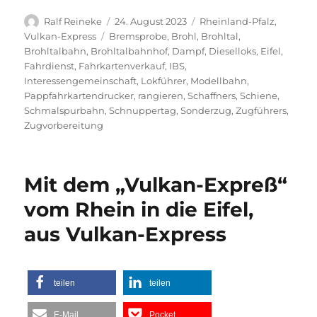
Autor
Veröffentlicht
Kategorien
Ralf Reineke
24. August 2023
Rheinland-Pfalz
,
am
Schlagwörter
Vulkan-Express
Bremsprobe
,
Brohl
,
Brohltal
,
Brohltalbahn
,
Brohltalbahnhof
,
Dampf
,
Dieselloks
,
Eifel
,
Fahrdienst
,
Fahrkartenverkauf
,
IBS
,
Interessengemeinschaft
,
Lokführer
,
Modellbahn
,
Pappfahrkartendrucker
,
rangieren
,
Schaffners
,
Schiene
,
Schmalspurbahn
,
Schnuppertag
,
Sonderzug
,
Zugführers
,
Zugvorbereitung
Mit dem „Vulkan-Expreß“
vom Rhein in die Eifel,
aus Vulkan-Express
teilen
teilen
E-Mail
Pocket