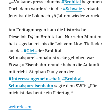
„#Vulkanexpress“ durchs
#
Brohltal
begonnen.
Doch dann wurde sie in die
#
Schweiz
verkauft.
Jetzt ist die Lok nach 36 Jahren wieder zurück.
Am Freitagmorgen kam die historische
Diesellok D4 im Brohltal an. Nur zehn Minuten
hat es gedauert, bis die Lok vom Lkw-Tieflader
auf das
#
Gleis
der Brohltal-
Schmalspureisenbahnstrecke gehoben war.
Etwa 50 Eisenbahnfreunde haben die Ankunft
miterlebt. Stephan Pauly von der
#
Interessengemeinschaft
#
Brohltal-
Schmalspureisenbahn
sagte dem SWR: „Für
mich ist das heute ein Feiertag.“
„Historische Diesellok ist nach 36 Jahren zurück im
weiterlesen