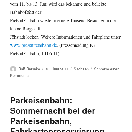
vom 11. bis 13. Juni wird das bekannte und beliebte
Bahnhofsfest der
Preßnitztalbahn wieder mehrere Tausend Besucher in die
kleine Bergstadt
Jöhstadt locken. Weitere Informationen und Fahrpläne unter
www.pressnitztalbahn.de
. (Pressemeldung IG
Preßnitztalbahn, 10.06.11).
Autor
Veröffentlicht
Kategorien
Ralf Reineke
10. Juni 2011
Sachsen
Schreibe einen
am
zu
Kommentar
Dampflok
99
4511
Parkeisenbahn:
nach
aufwändiger
Sommernacht bei der
Reparatur
Parkeisenbahn,
wieder
betriebsbereit
Fahrkartenreservierung