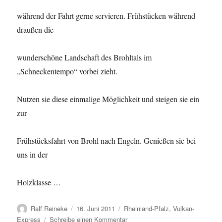
während der Fahrt gerne servieren. Frühstücken während
draußen die
wunderschöne Landschaft des Brohltals im
„Schneckentempo“ vorbei zieht.
Nutzen sie diese einmalige Möglichkeit und steigen sie ein
zur
Frühstücksfahrt von Brohl nach Engeln. Genießen sie bei
uns in der
Holzklasse …
Autor
Veröffentlicht
Kategorien
Ralf Reineke
16. Juni 2011
Rheinland-Pfalz
,
Vulkan-
am
zu
Express
Schreibe einen Kommentar