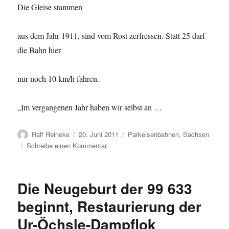
Die Gleise stammen
aus dem Jahr 1911, sind vom Rost zerfressen. Statt 25 darf
die Bahn hier
nur noch 10 km/h fahren.
„Im vergangenen Jahr haben wir selbst an …
Autor
Veröffentlicht
Kategorien
Ralf Reineke
20. Juni 2011
Parkeisenbahnen
,
Sachsen
am
zu
Schreibe einen Kommentar
Leipzig
–
Stehen
Die Neugeburt der 99 633
bei
der
beginnt, Restaurierung der
Parkeisenbahn
Ur-Öchsle-Dampflok
die