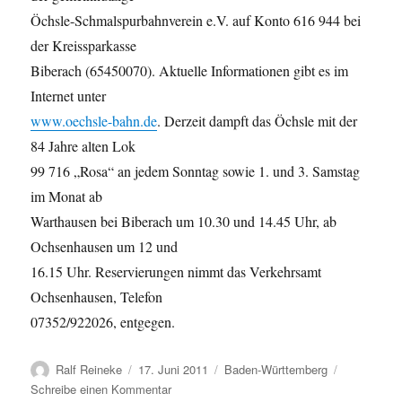
Öchsle-Schmalspurbahnverein e.V. auf Konto 616 944 bei
der Kreissparkasse
Biberach (65450070). Aktuelle Informationen gibt es im
Internet unter
www.oechsle-bahn.de
. Derzeit dampft das Öchsle mit der
84 Jahre alten Lok
99 716 „Rosa“ an jedem Sonntag sowie 1. und 3. Samstag
im Monat ab
Warthausen bei Biberach um 10.30 und 14.45 Uhr, ab
Ochsenhausen um 12 und
16.15 Uhr. Reservierungen nimmt das Verkehrsamt
Ochsenhausen, Telefon
07352/922026, entgegen.
Autor
Veröffentlicht
Kategorien
Ralf Reineke
17. Juni 2011
Baden-Württemberg
am
zu
Schreibe einen Kommentar