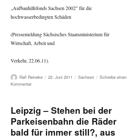
„Aufbauhilfefonds Sachsen 2002″ für die
hochwasserbedingten Schäden
(Pressemeldung Sächsisches Staatsministerium für
Wirtschaft, Arbeit und
Verkehr, 22.06.11).
Autor
Veröffentlicht
Kategorien
Ralf Reineke
22. Juni 2011
Sachsen
Schreibe einen
am
zu
Kommentar
Sachsen:
Mittel
für
Leipzig – Stehen bei der
zweiten
Bauabschnitt
Parkeisenbahn die Räder
der
bald für immer still?, aus
Weißeritztalbahn
freigegeben