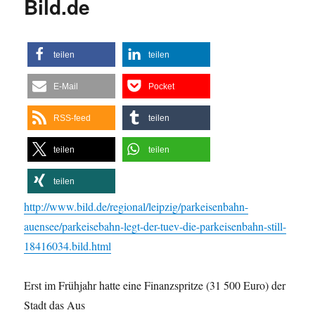
Bild.de
teilen
teilen
E-Mail
Pocket
RSS-feed
teilen
teilen
teilen
teilen
http://www.bild.de/regional/leipzig/parkeisenbahn-
auensee/parkeisebahn-legt-der-tuev-die-parkeisenbahn-still-
18416034.bild.html
Erst im Frühjahr hatte eine Finanzspritze (31 500 Euro) der
Stadt das Aus