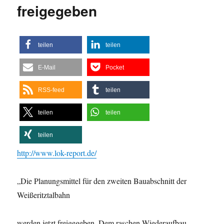
freigegeben
teilen
teilen
E-Mail
Pocket
RSS-feed
teilen
teilen
teilen
teilen
http://www.lok-report.de/
„Die Planungsmittel für den zweiten Bauabschnitt der
Weißeritztalbahn
werden jetzt freigegeben. Dem raschen Wiederaufbau