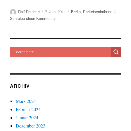
Autor
Veröffentlicht
Kategorien
Ralf Reineke
7. Juni 2011
Berlin
,
Parkeisenbahnen
am
zu
Schreibe einen Kommentar
Parkeisenbahn:
Sommernacht
bei
der
Parkeisenbahn,
Fahrkartenreservierung
noch
bis
zum
10.
ARCHIV
Juni
möglich
März 2024
Februar 2024
Januar 2024
Dezember 2023