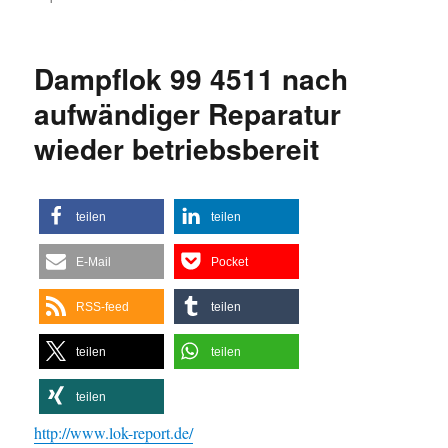
Frühstücksfahrt
der
Brohltalbahn
Dampflok 99 4511 nach
am
19.6.2011,
aufwändiger Reparatur
aus
wieder betriebsbereit
Gießener
Zeitung
teilen
teilen
E-Mail
Pocket
RSS-feed
teilen
teilen
teilen
teilen
http://www.lok-report.de/