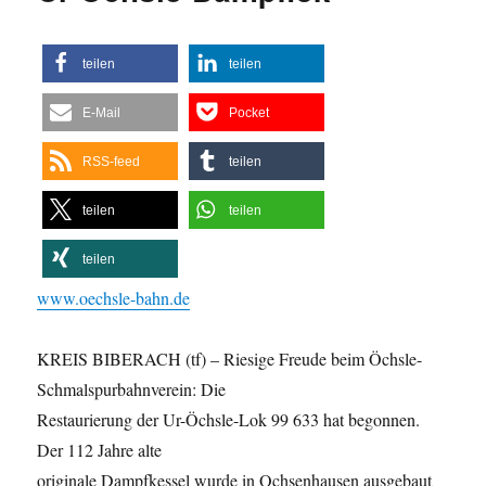
Räder
bald
für
teilen
teilen
immer
still?,
E-Mail
Pocket
aus
Bild.de
RSS-feed
teilen
teilen
teilen
teilen
www.oechsle-bahn.de
KREIS BIBERACH (tf) – Riesige Freude beim Öchsle-
Schmalspurbahnverein: Die
Restaurierung der Ur-Öchsle-Lok 99 633 hat begonnen.
Der 112 Jahre alte
originale Dampfkessel wurde in Ochsenhausen ausgebaut