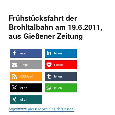
Die
Neugeburt
der
Frühstücksfahrt der
99
633
Brohltalbahn am 19.6.2011,
beginnt,
aus Gießener Zeitung
Restaurierung
der
Ur-
Öchsle-
teilen
teilen
Dampflok
E-Mail
Pocket
RSS-feed
teilen
teilen
teilen
teilen
http://www.giessener-zeitung.de/giessen/