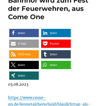
Bahnhof wird zum Fest
der Feuerwehren, aus
Come One
teilen
teilen
E-Mail
Pocket
RSS-feed
teilen
teilen
teilen
teilen
03.08.2023
https://www.come-
on.de/lennetal/herscheid/blaulichttag-als-