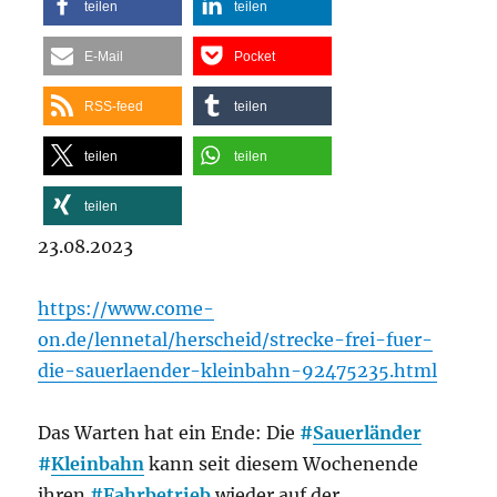
teilen
teilen
E-Mail
Pocket
RSS-feed
teilen
teilen
teilen
teilen
23.08.2023
https://www.come-
on.de/lennetal/herscheid/strecke-frei-fuer-
die-sauerlaender-kleinbahn-92475235.html
Das Warten hat ein Ende: Die
#
Sauerländer
#
Kleinbahn
kann seit diesem Wochenende
ihren
#
Fahrbetrieb
wieder auf der