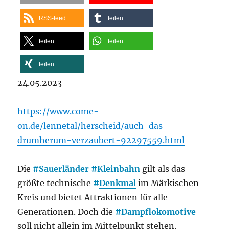
RSS-feed
teilen
teilen
teilen
teilen
24.05.2023
https://www.come-
on.de/lennetal/herscheid/auch-das-
drumherum-verzaubert-92297559.html
Die
#
Sauerländer
#
Kleinbahn
gilt als das
größte technische
#
Denkmal
im Märkischen
Kreis und bietet Attraktionen für alle
Generationen. Doch die
#
Dampflokomotive
soll nicht allein im Mittelpunkt stehen,