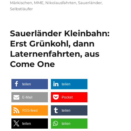
Märkischen
,
MME
,
Nikolausfahrten
,
Sauerländer
,
Selbstläufer
Sauerländer Kleinbahn:
Erst Grünkohl, dann
Laternenfahrten, aus
Come One
teilen
teilen
E-Mail
Pocket
RSS-feed
teilen
teilen
teilen