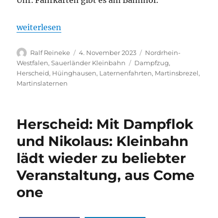
Uhr. Fahrkarten gibt es am Bahnhof.
„Sauerländer Kleinbahn: Erst Grünkohl, dann Late
weiterlesen
Autor
Veröffentlicht
Kategorien
Ralf Reineke
4. November 2023
Nordrhein-
am
Schlagwörter
Westfalen
,
Sauerländer Kleinbahn
Dampfzug
,
Herscheid
,
Hüinghausen
,
Laternenfahrten
,
Martinsbrezel
,
Martinslaternen
Herscheid: Mit Dampflok
und Nikolaus: Kleinbahn
lädt wieder zu beliebter
Veranstaltung, aus Come
one