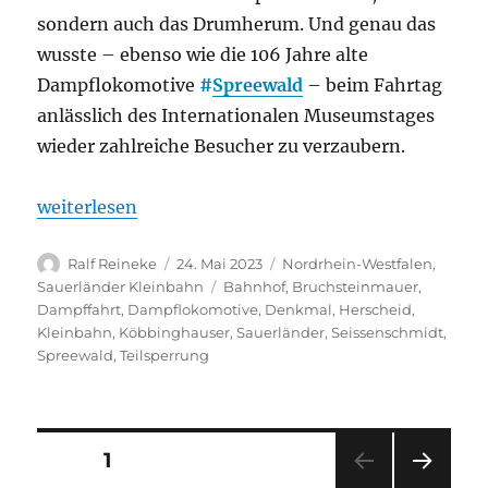
sondern auch das Drumherum. Und genau das
wusste – ebenso wie die 106 Jahre alte
Dampflokomotive
#
Spreewald
– beim Fahrtag
anlässlich des Internationalen Museumstages
wieder zahlreiche Besucher zu verzaubern.
„„Hauptsache Dampffahrt“: Fahrtag der MME mit 1
weiterlesen
Autor
Veröffentlicht
Kategorien
Ralf Reineke
24. Mai 2023
Nordrhein-Westfalen
,
am
Schlagwörter
Sauerländer Kleinbahn
Bahnhof
,
Bruchsteinmauer
,
Dampffahrt
,
Dampflokomotive
,
Denkmal
,
Herscheid
,
Kleinbahn
,
Köbbinghauser
,
Sauerländer
,
Seissenschmidt
,
Spreewald
,
Teilsperrung
Seitennummerierung
SEITE
1