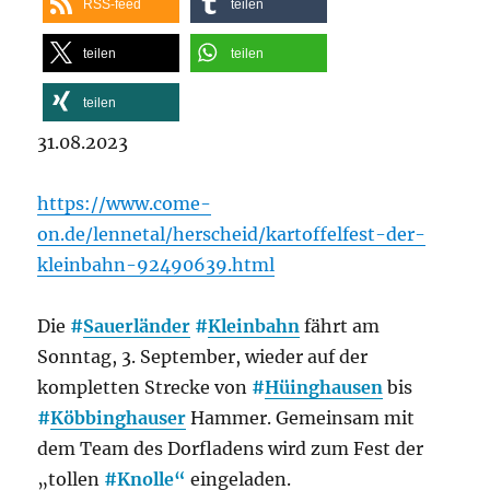
RSS-feed
teilen
teilen
teilen
teilen
31.08.2023
https://www.come-
on.de/lennetal/herscheid/kartoffelfest-der-
kleinbahn-92490639.html
Die
#
Sauerländer
#
Kleinbahn
fährt am
Sonntag, 3. September, wieder auf der
kompletten Strecke von
#
Hüinghausen
bis
#
Köbbinghauser
Hammer. Gemeinsam mit
dem Team des Dorfladens wird zum Fest der
„tollen
#
Knolle“
eingeladen.