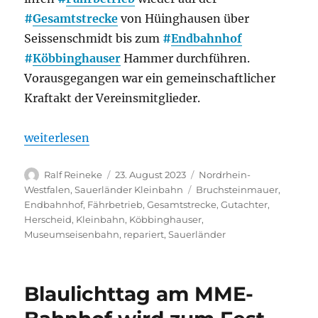
#
Gesamtstrecke
von Hüinghausen über
Seissenschmidt bis zum
#
Endbahnhof
#
Köbbinghauser
Hammer durchführen.
Vorausgegangen war ein gemeinschaftlicher
Kraftakt der Vereinsmitglieder.
„Sauerländer Kleinbahn: Sperrung aufgehoben: Wie
weiterlesen
Autor
Veröffentlicht
Kategorien
Ralf Reineke
23. August 2023
Nordrhein-
am
Schlagwörter
Westfalen
,
Sauerländer Kleinbahn
Bruchsteinmauer
,
Endbahnhof
,
Fährbetrieb
,
Gesamtstrecke
,
Gutachter
,
Herscheid
,
Kleinbahn
,
Köbbinghauser
,
Museumseisenbahn
,
repariert
,
Sauerländer
Blaulichttag am MME-