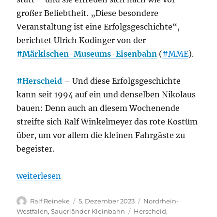
großer Beliebtheit. „Diese besondere
Veranstaltung ist eine Erfolgsgeschichte“,
berichtet Ulrich Kodinger von der
#
Märkischen-Museums-Eisenbahn
(
#MME
).
#
Herscheid
– Und diese Erfolgsgeschichte
kann seit 1994 auf ein und denselben Nikolaus
bauen: Denn auch an diesem Wochenende
streifte sich Ralf Winkelmeyer das rote Kostüm
über, um vor allem die kleinen Fahrgäste zu
begeister.
„Herscheid: Seit 1994 im roten Kostüm: Ralf Winke
weiterlesen
Autor
Veröffentlicht
Kategorien
Ralf Reineke
5. Dezember 2023
Nordrhein-
am
Schlagwörter
Westfalen
,
Sauerländer Kleinbahn
Herscheid
,