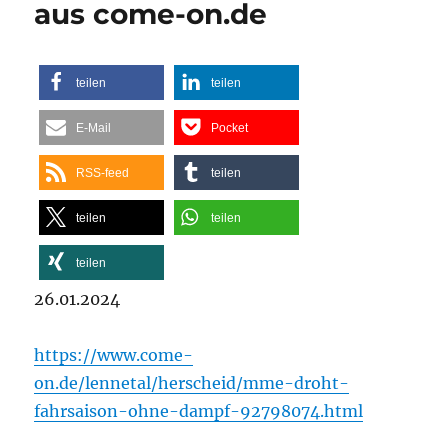
aus come-on.de
teilen
teilen
E-Mail
Pocket
RSS-feed
teilen
teilen
teilen
teilen
26.01.2024
https://www.come-
on.de/lennetal/herscheid/mme-droht-
fahrsaison-ohne-dampf-92798074.html