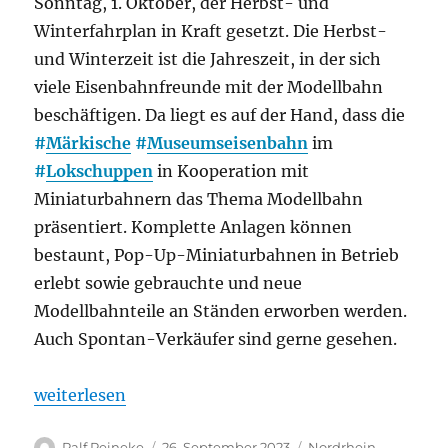
Sonntag, 1. Oktober, der Herbst- und
Winterfahrplan in Kraft gesetzt. Die Herbst-
und Winterzeit ist die Jahreszeit, in der sich
viele Eisenbahnfreunde mit der Modellbahn
beschäftigen. Da liegt es auf der Hand, dass die
#
Märkische
#
Museumseisenbahn
im
#
Lokschuppen
in Kooperation mit
Miniaturbahnern das Thema Modellbahn
präsentiert. Komplette Anlagen können
bestaunt, Pop-Up-Miniaturbahnen in Betrieb
erlebt sowie gebrauchte und neue
Modellbahnteile an Ständen erworben werden.
Auch Spontan-Verkäufer sind gerne gesehen.
„Modellbahn-Tag bei der Sauerländer Kleinbahn, au
weiterlesen
Autor
Veröffentlicht
Kategorien
Ralf Reineke
26. September 2023
Nordrhein-