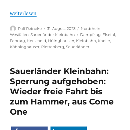
„Herscheid: Kartoffelfest der Kleinbahn: Fahrt auf
weiterlesen
Autor
Veröffentlicht
Kategorien
Ralf Reineke
31. August 2023
Nordrhein-
am
Schlagwörter
Westfalen
,
Sauerländer Kleinbahn
Dampfzug
,
Elsetal
,
Fahrtag
,
Herscheid
,
Hüinghausen
,
Kleinbahn
,
Knolle
,
Köbbinghauser
,
Plettenberg
,
Sauerländer
Sauerländer Kleinbahn:
Sperrung aufgehoben:
Wieder freie Fahrt bis
zum Hammer, aus Come
One