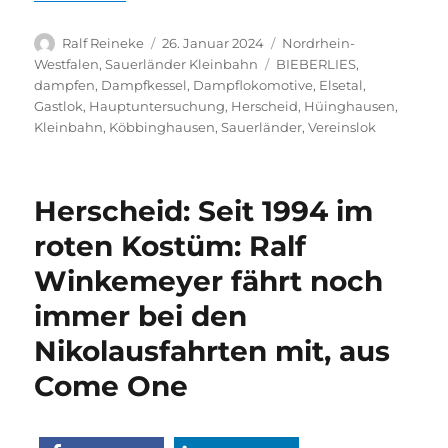
Autor
Veröffentlicht
Kategorien
Ralf Reineke
26. Januar 2024
Nordrhein-
am
Schlagwörter
Westfalen
,
Sauerländer Kleinbahn
BIEBERLIES
,
dampfen
,
Dampfkessel
,
Dampflokomotive
,
Elsetal
,
Gastlok
,
Hauptuntersuchung
,
Herscheid
,
Hüinghausen
,
Kleinbahn
,
Köbbinghausen
,
Sauerländer
,
Vereinslok
Herscheid: Seit 1994 im
roten Kostüm: Ralf
Winkemeyer fährt noch
immer bei den
Nikolausfahrten mit, aus
Come One