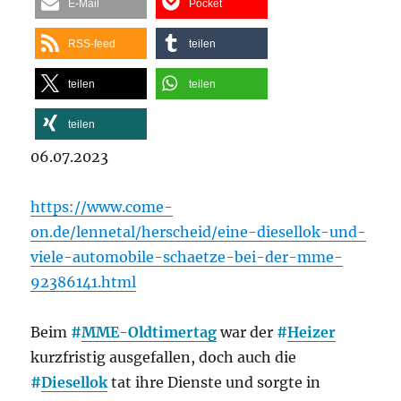
E-Mail
Pocket
RSS-feed
teilen
teilen
teilen
teilen
06.07.2023
https://www.come-
on.de/lennetal/herscheid/eine-diesellok-und-
viele-automobile-schaetze-bei-der-mme-
92386141.html
Beim
#
MME-Oldtimertag
war der
#
Heizer
kurzfristig ausgefallen, doch auch die
#
Diesellok
tat ihre Dienste und sorgte in