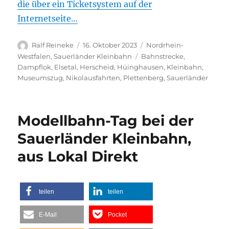
die über ein Ticketsystem auf der
Internetseite…
Autor
Veröffentlicht
Kategorien
Ralf Reineke
16. Oktober 2023
Nordrhein-
am
Schlagwörter
Westfalen
,
Sauerländer Kleinbahn
Bahnstrecke
,
Dampflok
,
Elsetal
,
Herscheid
,
Hüinghausen
,
Kleinbahn
,
Museumszug
,
Nikolausfahrten
,
Plettenberg
,
Sauerländer
Modellbahn-Tag bei der
Sauerländer Kleinbahn,
aus Lokal Direkt
teilen
teilen
E-Mail
Pocket