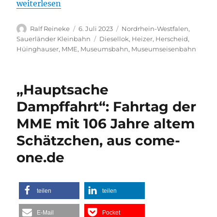
„Eine Diesellok und viele automobile Schätze bei 
weiterlesen
Autor
Veröffentlicht
Kategorien
Ralf Reineke
6. Juli 2023
Nordrhein-Westfalen
,
am
Schlagwörter
Sauerländer Kleinbahn
Diesellok
,
Heizer
,
Herscheid
,
Hüinghauser
,
MME
,
Museumsbahn
,
Museumseisenbahn
„Hauptsache
Dampffahrt“: Fahrtag der
MME mit 106 Jahre altem
Schätzchen, aus come-
one.de
teilen
teilen
E-Mail
Pocket