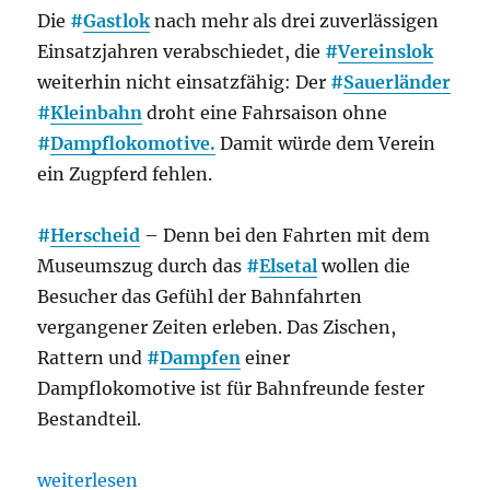
Die
#
Gastlok
nach mehr als drei zuverlässigen
Einsatzjahren verabschiedet, die
#
Vereinslok
weiterhin nicht einsatzfähig: Der
#
Sauerländer
#
Kleinbahn
droht eine Fahrsaison ohne
#
Dampflokomotive.
Damit würde dem Verein
ein Zugpferd fehlen.
#
Herscheid
– Denn bei den Fahrten mit dem
Museumszug durch das
#
Elsetal
wollen die
Besucher das Gefühl der Bahnfahrten
vergangener Zeiten erleben. Das Zischen,
Rattern und
#
Dampfen
einer
Dampflokomotive ist für Bahnfreunde fester
Bestandteil.
„MME ohne Dampf? Lok-Leihgabe verabschiedet, 
weiterlesen