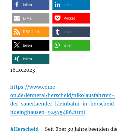
teilen
teilen
E-Mail
Pocket
RSS-feed
teilen
teilen
teilen
teilen
16.10.2023
https://www.come-
on.de/lennetal/herscheid/nikolausfahrten-
der-sauerlaender-kleinbahn-in-herscheid-
hueinghausen-92575486.html
#
Herscheid
– Seit über 30 Jahre beenden die