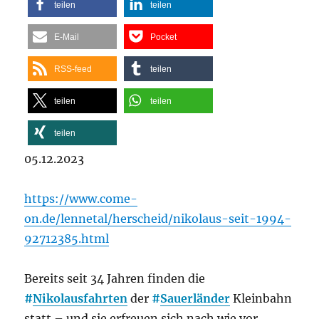
teilen
teilen
E-Mail
Pocket
RSS-feed
teilen
teilen
teilen
teilen
05.12.2023
https://www.come-
on.de/lennetal/herscheid/nikolaus-seit-1994-
92712385.html
Bereits seit 34 Jahren finden die
#
Nikolausfahrten
der
#
Sauerländer
Kleinbahn
statt – und sie erfreuen sich nach wie vor