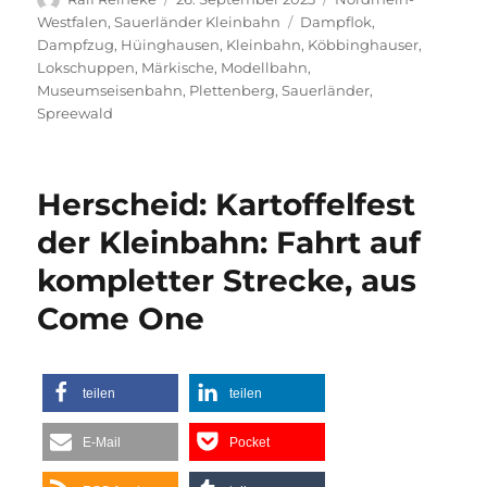
am
Schlagwörter
Westfalen
,
Sauerländer Kleinbahn
Dampflok
,
Dampfzug
,
Hüinghausen
,
Kleinbahn
,
Köbbinghauser
,
Lokschuppen
,
Märkische
,
Modellbahn
,
Museumseisenbahn
,
Plettenberg
,
Sauerländer
,
Spreewald
Herscheid: Kartoffelfest
der Kleinbahn: Fahrt auf
kompletter Strecke, aus
Come One
teilen
teilen
E-Mail
Pocket