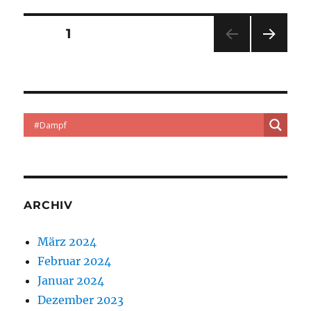
#dampflok
#luise
Seitennummerierung
SEITE
1
NÄC
der
HSTE
SEIT
Beiträge
E
ARCHIV
März 2024
Februar 2024
Januar 2024
Dezember 2023