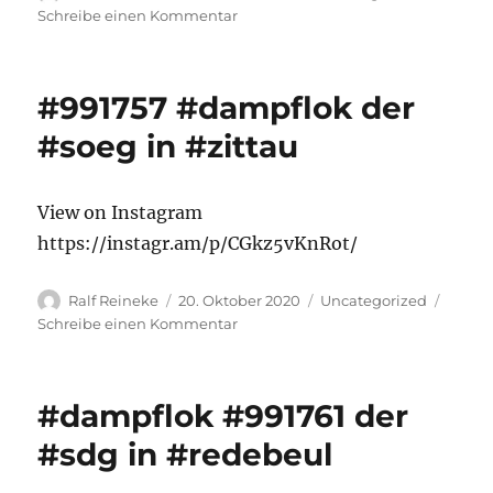
am
zu
Schreibe einen Kommentar
#dampflok
#99749
der
#991757 #dampflok der
#soeg
in
#soeg in #zittau
#johnsdorf
im
#zittauergebirge
View on Instagram
https://instagr.am/p/CGkz5vKnRot/
Autor
Veröffentlicht
Kategorien
Ralf Reineke
20. Oktober 2020
Uncategorized
am
zu
Schreibe einen Kommentar
#991757
#dampflok
der
#dampflok #991761 der
#soeg
in
#sdg in #redebeul
#zittau