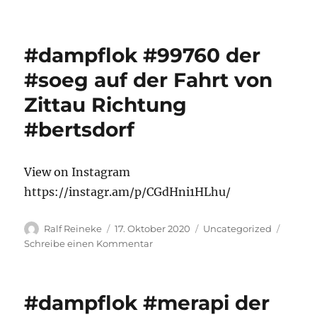
#dampflok
#99760
der
#dampflok #99760 der
#soeg
in
#soeg auf der Fahrt von
#oybin
Zittau Richtung
im
#zittauergebirge
#bertsdorf
View on Instagram
https://instagr.am/p/CGdHni1HLhu/
Autor
Veröffentlicht
Kategorien
Ralf Reineke
17. Oktober 2020
Uncategorized
am
zu
Schreibe einen Kommentar
#dampflok
#99760
der
#dampflok #merapi der
#soeg
auf