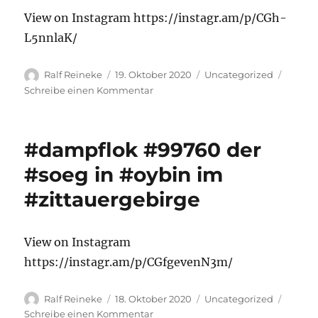
View on Instagram https://instagr.am/p/CGh-
L5nnlaK/
Autor
Veröffentlicht
Kategorien
Ralf Reineke
19. Oktober 2020
Uncategorized
am
zu
Schreibe einen Kommentar
#dampflok
#991761
der
#dampflok #99760 der
#sdg
in
#soeg in #oybin im
#redebeul
#zittauergebirge
View on Instagram
https://instagr.am/p/CGfgevenN3m/
Autor
Veröffentlicht
Kategorien
Ralf Reineke
18. Oktober 2020
Uncategorized
am
zu
Schreibe einen Kommentar