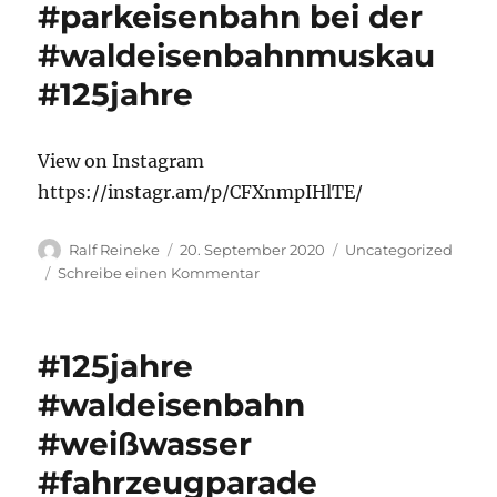
#parkeisenbahn bei der
der
#waldeisenbahnmuskau
Fahrt
von
#125jahre
Zittau
Richtung
#bertsdorf
View on Instagram
https://instagr.am/p/CFXnmpIHlTE/
Autor
Veröffentlicht
Kategorien
Ralf Reineke
20. September 2020
Uncategorized
am
zu
Schreibe einen Kommentar
#dampflok
#merapi
der
#125jahre
#parkeisenbahn
bei
#waldeisenbahn
der
#weißwasser
#waldeisenbahnmuskau
#125jahre
#fahrzeugparade