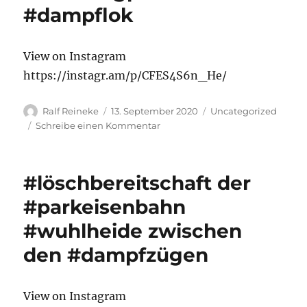
#dampflok
View on Instagram
https://instagr.am/p/CFES4S6n_He/
Autor
Veröffentlicht
Kategorien
Ralf Reineke
13. September 2020
Uncategorized
am
zu
Schreibe einen Kommentar
#125jahre
#waldeisenbahn
#weißwasser
#löschbereitschaft der
#fahrzeugparade
#dampflok
#parkeisenbahn
#wuhlheide zwischen
den #dampfzügen
View on Instagram