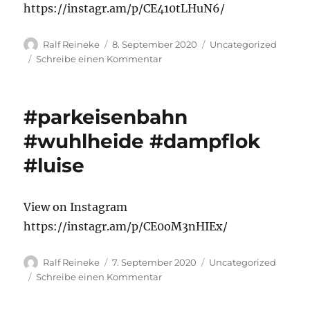
https://instagr.am/p/CE410tLHuN6/
Autor
Veröffentlicht
Kategorien
Ralf Reineke
8. September 2020
Uncategorized
am
zu
Schreibe einen Kommentar
#löschbereitschaft
der
#parkeisenbahn
#parkeisenbahn
#wuhlheide
zwischen
#wuhlheide #dampflok
den
#luise
#dampfzügen
View on Instagram
https://instagr.am/p/CE0oM3nHIEx/
Autor
Veröffentlicht
Kategorien
Ralf Reineke
7. September 2020
Uncategorized
am
zu
Schreibe einen Kommentar
#parkeisenbahn
#wuhlheide