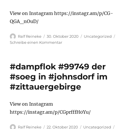
View on Instagram https://instagr.am/p/CG-
QGA_nOuD/
Autor
Veröffentlicht
Kategorien
Ralf Reineke
30. Oktober 2020
Uncategorized
am
zu
Schreibe einen Kommentar
#dampflok
#99760
der
#dampflok #99749 der
#soeg
nimmt
#soeg in #johnsdorf im
in
#zittauergebirge
#bertsdorf
Wasser
View on Instagram
https://instagr.am/p/CGprfffH0Yu/
Autor
Veröffentlicht
Kategorien
Ralf Reineke
22. Oktober 2020
Uncategorized