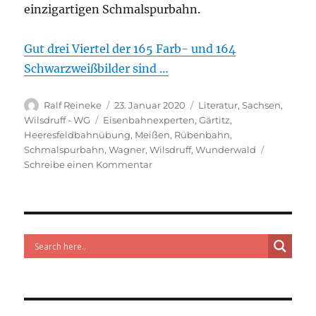
einzigartigen Schmalspurbahn.
Gut drei Viertel der 165 Farb- und 164
Schwarzweißbilder sind …
Autor
Veröffentlicht
Kategorien
Ralf Reineke
23. Januar 2020
Literatur
,
Sachsen
,
am
Schlagwörter
Wilsdruff - WG
Eisenbahnexperten
,
Gärtitz
,
Heeresfeldbahnübung
,
Meißen
,
Rübenbahn
,
Schmalspurbahn
,
Wagner
,
Wilsdruff
,
Wunderwald
zu
Schreibe einen Kommentar
248
Seiten
Schmalspurbahngeschichte,
aus
sz-
online.de