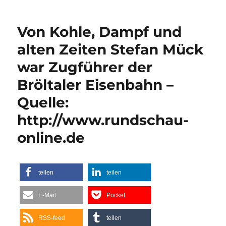
sind
mit
Von Kohle, Dampf und
der
Selfkantbahn
alten Zeiten Stefan Mück
unterwegs,
war Zugführer der
aus
Aachener
Bröltaler Eisenbahn –
Zeitung
Quelle:
http://www.rundschau-
online.de
teilen
teilen
E-Mail
Pocket
RSS-feed
teilen