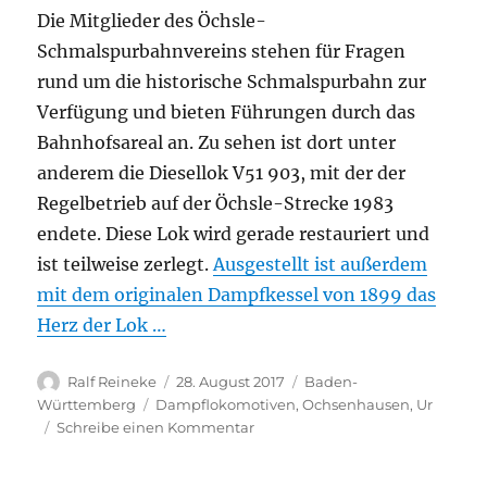
Die Mitglieder des Öchsle-
Schmalspurbahnvereins stehen für Fragen
rund um die historische Schmalspurbahn zur
Verfügung und bieten Führungen durch das
Bahnhofsareal an. Zu sehen ist dort unter
anderem die Diesellok V51 903, mit der der
Regelbetrieb auf der Öchsle-Strecke 1983
endete. Diese Lok wird gerade restauriert und
ist teilweise zerlegt.
Ausgestellt ist außerdem
mit dem originalen Dampfkessel von 1899 das
Herz der Lok …
Autor
Veröffentlicht
Kategorien
Ralf Reineke
28. August 2017
Baden-
am
Schlagwörter
Württemberg
Dampflokomotiven
,
Ochsenhausen
,
Ur
zu
Schreibe einen Kommentar
Zwei
Loks