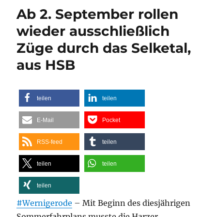
dampfen
Ab 2. September rollen
beim
Bahnhofsfest
wieder ausschließlich
Öchsle-
Züge durch das Selketal,
Schmalspurbahnverein
lädt
aus HSB
am
Tag
des
offenen
teilen
teilen
Denkmals
nach
E-Mail
Pocket
Ochsenhausen
ein,
RSS-feed
teilen
aus
schwaebische.de
teilen
teilen
teilen
#Wernigerode
– Mit Beginn des diesjährigen
Sommerfahrplans musste die Harzer