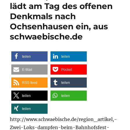
lädt am Tag des offenen
Denkmals nach
Ochsenhausen ein, aus
schwaebische.de
teilen
teilen
E-Mail
Pocket
RSS-feed
teilen
teilen
teilen
teilen
http://www.schwaebische.de/region_artikel,-
Zwei-Loks-dampfen-beim-Bahnhofsfest-