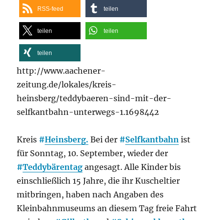
RSS-feed
aus
teilen
ovb-
online.de
teilen
teilen
teilen
http://www.aachener-
zeitung.de/lokales/kreis-
heinsberg/teddybaeren-sind-mit-der-
selfkantbahn-unterwegs-1.1698442
Kreis
#
Heinsberg.
Bei der
#
Selfkantbahn
ist
für Sonntag, 10. September, wieder der
#
Teddybärentag
angesagt. Alle Kinder bis
einschließlich 15 Jahre, die ihr Kuscheltier
mitbringen, haben nach Angaben des
Kleinbahnmuseums an diesem Tag freie Fahrt