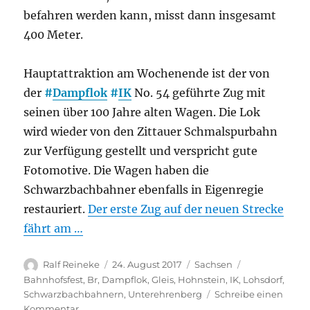
befahren werden kann, misst dann insgesamt
400 Meter.
Hauptattraktion am Wochenende ist der von
der
#
Dampflok
#
IK
No. 54 geführte Zug mit
seinen über 100 Jahre alten Wagen. Die Lok
wird wieder von den Zittauer Schmalspurbahn
zur Verfügung gestellt und verspricht gute
Fotomotive. Die Wagen haben die
Schwarzbachbahner ebenfalls in Eigenregie
restauriert.
Der erste Zug auf der neuen Strecke
fährt am …
Autor
Veröffentlicht
Kategorien
Schlagwörter
Ralf Reineke
24. August 2017
Sachsen
am
Bahnhofsfest
,
Br
,
Dampflok
,
Gleis
,
Hohnstein
,
IK
,
Lohsdorf
,
Schwarzbachbahnern
,
Unterehrenberg
Schreibe einen
zu
Kommentar