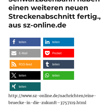
Stück
einen weiteren neuen
Schmalspurbahn,
Streckenabschnitt fertig.,
aus
mdr.de
aus sz-online.de
teilen
teilen
E-Mail
Pocket
RSS-feed
teilen
teilen
teilen
teilen
http://www.sz-online.de/nachrichten/eine-
bruecke-in-die-zukunft–3757119.html