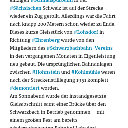
einzigen
#
Schmalspurbahn
in der
#
Sächsischen
Schweiz ist auf der Strecke
wieder ein Zug gerollt. Allerdings war die Fahrt
nach knapp 200 Metern schon wieder zu Ende.
Dieses kurze Gleisstück von
#
Lohsdorf
in
Richtung
#
Ehrenberg
wurde von den
Mitgliedern des
#
Schwarzbachbahn-Vereins
in den vergangenen Monaten in Eigenleistung
neu gebaut. Die ursprünglichen Bahnanlagen
zwischen
#
Hohnstein
und
#
Kohlmühle
waren
nach der Streckenstilllegung 1951 komplett
#
demontiert
worden.
Am Sonnabend wurde der instandgesetzte
Gleisabschnitt samt einer Brücke über den
Schwarzbach in Betrieb genommen – mit
einem großen Fest am bereits