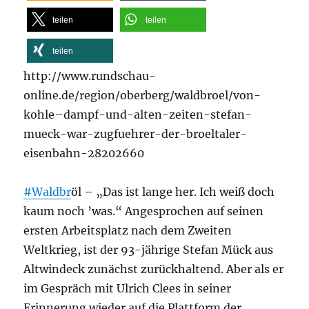
teilen
teilen
teilen
http://www.rundschau-
online.de/region/oberberg/waldbroel/von-
kohle–dampf-und-alten-zeiten-stefan-
mueck-war-zugfuehrer-der-broeltaler-
eisenbahn-28202660
#Waldbr
öl – „Das ist lange her. Ich weiß doch
kaum noch ’was.“ Angesprochen auf seinen
ersten Arbeitsplatz nach dem Zweiten
Weltkrieg, ist der 93-jährige Stefan Mück aus
Altwindeck zunächst zurückhaltend. Aber als er
im Gespräch mit Ulrich Clees in seiner
Erinnerung wieder auf die Plattform der