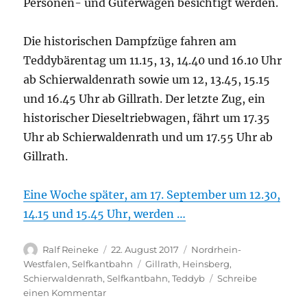
Personen- und Güterwagen besichtigt werden.
Die historischen Dampfzüge fahren am
Teddybärentag um 11.15, 13, 14.40 und 16.10 Uhr
ab Schierwaldenrath ­sowie um 12, 13.45, 15.15
und 16.45 Uhr ab Gillrath. Der letzte Zug, ein
historischer Dieseltriebwagen, fährt um 17.35
Uhr ab Schierwaldenrath und um 17.55 Uhr ab
Gillrath.
Eine Woche später, am 17. September um 12.30,
14.15 und 15.45 Uhr, werden …
Autor
Veröffentlicht
Kategorien
Ralf Reineke
22. August 2017
Nordrhein-
am
Schlagwörter
Westfalen
,
Selfkantbahn
Gillrath
,
Heinsberg
,
Schierwaldenrath
,
Selfkantbahn
,
Teddyb
Schreibe
zu
einen Kommentar
Teddybären