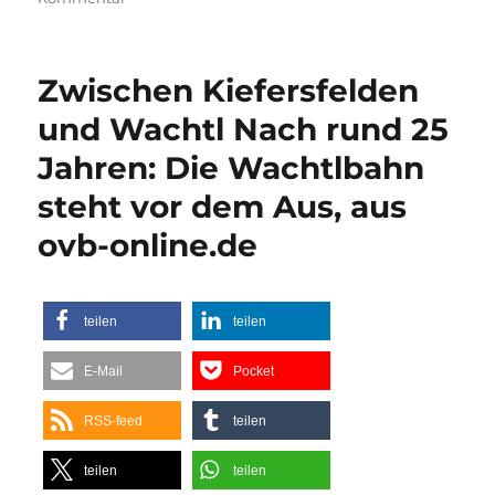
Eine
Brücke
in
Zwischen Kiefersfelden
die
Zukunft
und Wachtl Nach rund 25
Die
Jahren: Die Wachtlbahn
Freizeit-
Eisenbahner
steht vor dem Aus, aus
der
Schwarzbachbahn
ovb-online.de
haben
einen
weiteren
neuen
teilen
teilen
Streckenabschnitt
fertig.,
E-Mail
Pocket
aus
sz-
RSS-feed
teilen
online.de
teilen
teilen