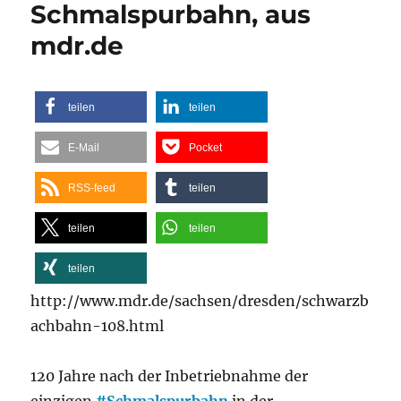
Schmalspurbahn, aus
das
Selketal,
mdr.de
aus
HSB
teilen
teilen
E-Mail
Pocket
RSS-feed
teilen
teilen
teilen
teilen
http://www.mdr.de/sachsen/dresden/schwarzb
achbahn-108.html
120 Jahre nach der Inbetriebnahme der