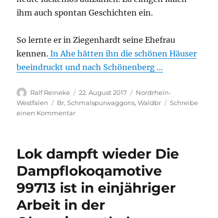
ihm auch spontan Geschichten ein.
So lernte er in Ziegenhardt seine Ehefrau
kennen.
In Ahe hätten ihn die schönen Häuser
beeindruckt und nach Schönenberg …
Autor
Veröffentlicht
Kategorien
Ralf Reineke
22. August 2017
Nordrhein-
am
Schlagwörter
Westfalen
Br
,
Schmalspurwaggons
,
Waldbr
Schreibe
zu
einen Kommentar
Von
Kohle,
Dampf
Lok dampft wieder Die
und
alten
Dampflokoqamotive
Zeiten
99713 ist in einjähriger
Stefan
Mück
Arbeit in der
war
Zugführer