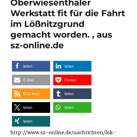
Oberwiesenthaler
der
Werkstatt fit für die Fahrt
Bröltaler
Eisenbahn
im Lößnitzgrund
–
Quelle:
gemacht worden. , aus
http://www.rundschau-
sz-online.de
online.de
teilen
teilen
E-Mail
Pocket
RSS-feed
teilen
teilen
teilen
teilen
http://www.sz-online.de/nachrichten/lok-