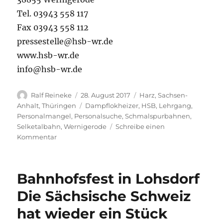
Tel. 03943 558 117
Fax 03943 558 112
pressestelle@hsb-wr.de
www.hsb-wr.de
info@hsb-wr.de
Autor
Veröffentlicht
Kategorien
Ralf Reineke
28. August 2017
Harz
,
Sachsen-
am
Schlagwörter
Anhalt
,
Thüringen
Dampflokheizer
,
HSB
,
Lehrgang
,
Personalmangel
,
Personalsuche
,
Schmalspurbahnen
,
Selketalbahn
,
Wernigerode
Schreibe einen
zu
Kommentar
Ab
2.
September
Bahnhofsfest in Lohsdorf
rollen
wieder
Die Sächsische Schweiz
ausschließlich
hat wieder ein Stück
Züge
durch