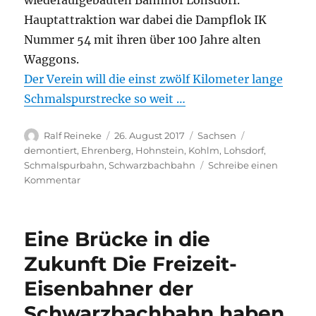
wiederaufgebauten Bahnhof Lohsdorf.
Hauptattraktion war dabei die Dampflok IK
Nummer 54 mit ihren über 100 Jahre alten
Waggons.
Der Verein will die einst zwölf Kilometer lange
Schmalspurstrecke so weit …
Autor
Veröffentlicht
Kategorien
Schlagwörter
Ralf Reineke
26. August 2017
Sachsen
am
demontiert
,
Ehrenberg
,
Hohnstein
,
Kohlm
,
Lohsdorf
,
Schmalspurbahn
,
Schwarzbachbahn
Schreibe einen
zu
Kommentar
Bahnhofsfest
in
Lohsdorf
Eine Brücke in die
Die
Sächsische
Zukunft Die Freizeit-
Schweiz
Eisenbahner der
hat
wieder
Schwarzbachbahn haben
ein