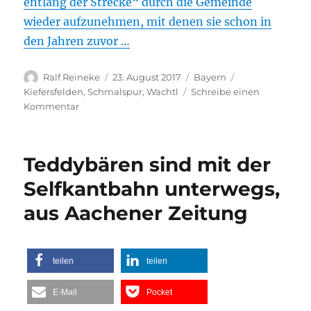
entlang der Strecke“ durch die Gemeinde
wieder aufzunehmen, mit denen sie schon in
den Jahren zuvor …
Autor
Veröffentlicht
Kategorien
Schlagwörter
Ralf Reineke
23. August 2017
Bayern
am
Kiefersfelden
,
Schmalspur
,
Wachtl
Schreibe einen
zu
Kommentar
Zwischen
Kiefersfelden
und
Teddybären sind mit der
Wachtl
Nach
Selfkantbahn unterwegs,
rund
aus Aachener Zeitung
25
Jahren:
Die
Wachtlbahn
teilen
teilen
steht
vor
E-Mail
Pocket
dem
Aus,