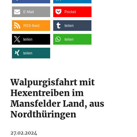
E-Mail
Pocket
RSS-feed
teilen
teilen
teilen
teilen
Walpurgisfahrt mit
Hexentreiben im
Mansfelder Land, aus
Nordthüringen
27.02.2024