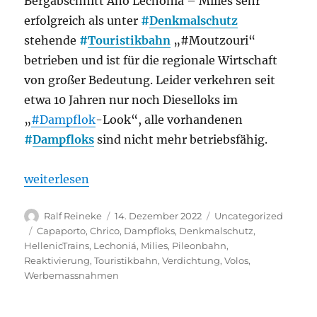
Bergabschnitt Ano Lechonia – Milies sehr
erfolgreich als unter
#
Denkmalschutz
stehende
#
Touristikbahn
„#Moutzouri“
betrieben und ist für die regionale Wirtschaft
von großer Bedeutung. Leider verkehren seit
etwa 10 Jahren nur noch Dieselloks im
„
#Dampflok
-Look“, alle vorhandenen
#
Dampfloks
sind nicht mehr betriebsfähig.
„Griechenland: Region fordert Intensivierung des P
weiterlesen
Autor
Veröffentlicht
Kategorien
Ralf Reineke
14. Dezember 2022
Uncategorized
am
Schlagwörter
Capaporto
,
Chrico
,
Dampfloks
,
Denkmalschutz
,
HellenicTrains
,
Lechoniá
,
Milies
,
Pileonbahn
,
Reaktivierung
,
Touristikbahn
,
Verdichtung
,
Volos
,
Werbemassnahmen