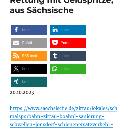
aus Sächsische
teilen
teilen
E-Mail
Pocket
RSS-feed
teilen
teilen
teilen
teilen
20.10.2023
https://www.saechsische.de/zittau/lokales/sch
malspurbahn-zittau-boahnl-sanierung-
schwellen-jonsdorf-schienenersatzverkehr-