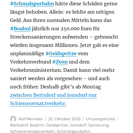
#
Schmalspurbahn
hätte diese Schäden gerne
längst behoben. Allein: es fehlte am nötigen
Geld. Aus ihren normalen Mitteln kann das
#
Boahnl
jährlich nur 250.000 Euro für
Streckensanierungen aufwenden – gebraucht
würden insgesamt Millionen. Jetzt gab es eine
unplanmäßige
#
Geldspritze
vom
Verkehrsverbund
#
Zvon
und dem
Verkehrsministerium. Damit kann viel mehr
saniert werden als vorgesehen – und auch
noch früher. Deshalb gibt’s ab Montag
zwischen Bertsdorf und Jonsdorf nur
Schienenersatzverkehr.
Autor
Veröffentlicht
Kategorien
Schlag
Ralf Reineke
20. Oktober 2023
Uncategorized
am
Bertsdorf
,
Boahnl
,
Geldspritze
,
Jonsdorf
,
Sanierung
,
Schienenersatzverkehr
,
Schmalspurbahn
,