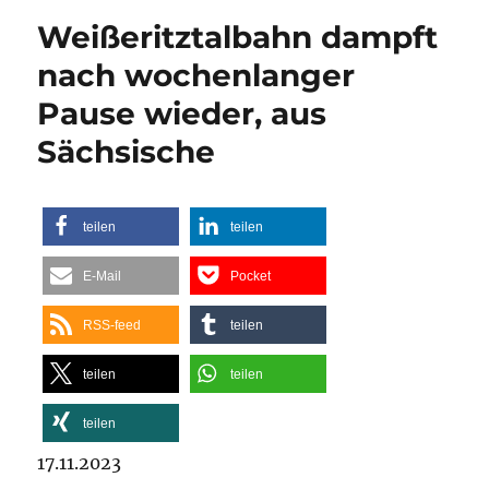
Weißeritztalbahn dampft
nach wochenlanger
Pause wieder, aus
Sächsische
teilen
teilen
E-Mail
Pocket
RSS-feed
teilen
teilen
teilen
teilen
17.11.2023