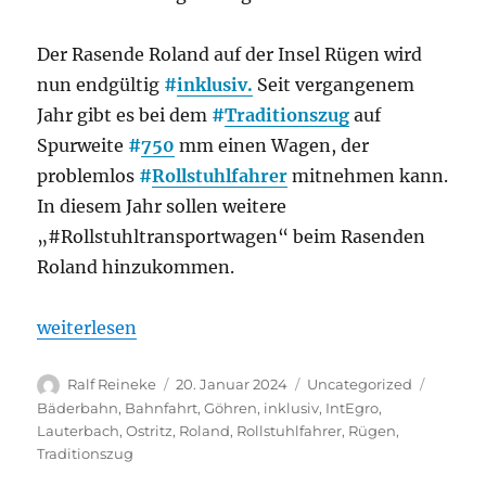
Der Rasende Roland auf der Insel Rügen wird
nun endgültig
#
inklusiv.
Seit vergangenem
Jahr gibt es bei dem
#
Traditionszug
auf
Spurweite
#
750
mm einen Wagen, der
problemlos
#
Rollstuhlfahrer
mitnehmen kann.
In diesem Jahr sollen weitere
„#Rollstuhltransportwagen“ beim Rasenden
Roland hinzukommen.
„Darum wird der Rasende Roland auf Rügen umgeba
weiterlesen
Autor
Veröffentlicht
Kategorien
Schlag
Ralf Reineke
20. Januar 2024
Uncategorized
am
Bäderbahn
,
Bahnfahrt
,
Göhren
,
inklusiv
,
IntEgro
,
Lauterbach
,
Ostritz
,
Roland
,
Rollstuhlfahrer
,
Rügen
,
Traditionszug