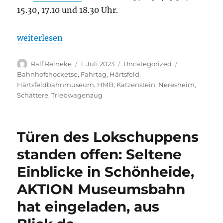
15.30, 17.10 und 18.30 Uhr.
„Härtsfeld-Museumsbahn, Mit Volldampf ins Schä
weiterlesen
Autor
Veröffentlicht
Kategorien
Schlagwörte
Ralf Reineke
1. Juli 2023
Uncategorized
am
Bahnhofshocketse
,
Fahrtag
,
Härtsfeld
,
Härtsfeldbahnmuseum
,
HMB
,
Katzenstein
,
Neresheim
,
Schättere
,
Triebwagenzug
Türen des Lokschuppens
standen offen: Seltene
Einblicke in Schönheide,
AKTION Museumsbahn
hat eingeladen, aus