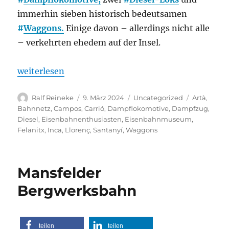
immerhin sieben historisch bedeutsamen
#
Waggons.
Einige davon – allerdings nicht alle
– verkehrten ehedem auf der Insel.
„Neue Touristenattraktion im Nordosten Mallorcas
weiterlesen
Autor
Veröffentlicht
Kategorien
Schlagwört
Ralf Reineke
9. März 2024
Uncategorized
Artà
,
am
Bahnnetz
,
Campos
,
Carrió
,
Dampflokomotive
,
Dampfzug
,
Diesel
,
Eisenbahnenthusiasten
,
Eisenbahnmuseum
,
Felanitx
,
Inca
,
Llorenç
,
Santanyí
,
Waggons
Mansfelder
Bergwerksbahn
teilen
teilen