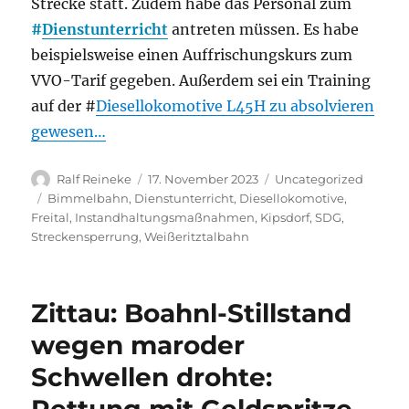
Strecke statt. Zudem habe das Personal zum
#
Dienstunterricht
antreten müssen. Es habe
beispielsweise einen Auffrischungskurs zum
VVO-Tarif gegeben. Außerdem sei ein Training
auf der #
Diesellokomotive L45H zu absolvieren
gewesen…
Autor
Veröffentlicht
Kategorien
Ralf Reineke
17. November 2023
Uncategorized
am
Schlagwörter
Bimmelbahn
,
Dienstunterricht
,
Diesellokomotive
,
Freital
,
Instandhaltungsmaßnahmen
,
Kipsdorf
,
SDG
,
Streckensperrung
,
Weißeritztalbahn
Zittau: Boahnl-Stillstand
wegen maroder
Schwellen drohte:
Rettung mit Geldspritze,