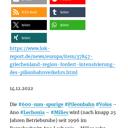
RSS-feed
teilen
teilen
teilen
teilen
https://www.lok-
report.de/news/europa/item/37847-
griechenland-region-fordert-intensivierung-
des-pilionbahnverkehrs.html
14.12.2022
Die
#
600-mm-spurige
#
Pileonbahn
#
Volos
–
Ano
#
Lechonia
–
#
Milies
wird (nach knapp 25
Jahren Betriebsruhe) seit 1996 im