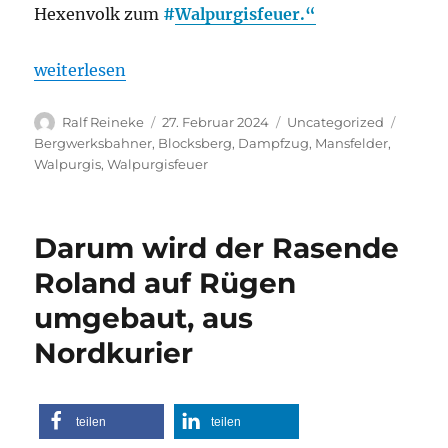
Hexenvolk zum
#
Walpurgisfeuer.“
„Mansfelder Bergwerksbahn“
weiterlesen
Autor
Veröffentlicht
Kategorien
Schlag
Ralf Reineke
27. Februar 2024
Uncategorized
am
Bergwerksbahner
,
Blocksberg
,
Dampfzug
,
Mansfelder
,
Walpurgis
,
Walpurgisfeuer
Darum wird der Rasende
Roland auf Rügen
umgebaut, aus
Nordkurier
teilen
teilen