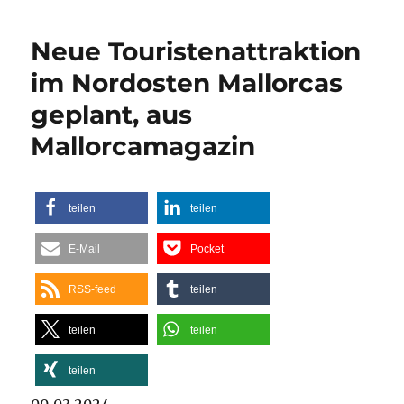
Neue Touristenattraktion
im Nordosten Mallorcas
geplant, aus
Mallorcamagazin
teilen
teilen
E-Mail
Pocket
RSS-feed
teilen
teilen
teilen
teilen
09.03.2024