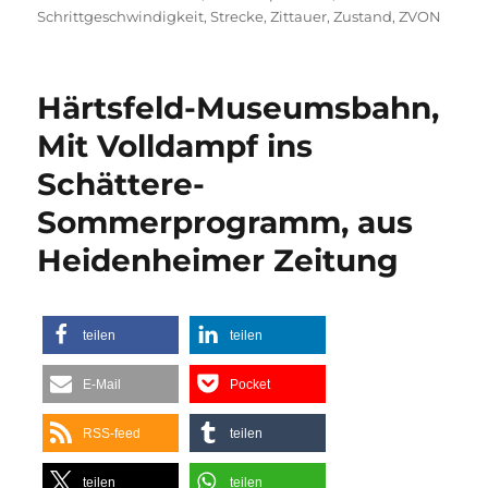
Schrittgeschwindigkeit
,
Strecke
,
Zittauer
,
Zustand
,
ZVON
Härtsfeld-Museumsbahn,
Mit Volldampf ins
Schättere-
Sommerprogramm, aus
Heidenheimer Zeitung
teilen
teilen
E-Mail
Pocket
RSS-feed
teilen
teilen
teilen