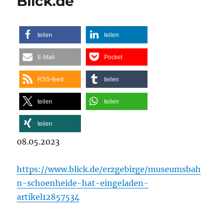
Blick.de
teilen
teilen
E-Mail
Pocket
RSS-feed
teilen
teilen
teilen
teilen
08.05.2023
https://www.blick.de/erzgebirge/museumsbah
n-schoenheide-hat-eingeladen-
artikel12857534