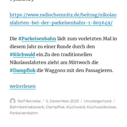
https://www.radiochemnitz.de/beitrag/nikolau
sfahrten-bei-der-parkeisenbahn-1-805649/
Die
#
Parkeisenbahn
lädt zum vorletzten Mal in
diesem Jahr zu einer Runde durch den
#
Küchwald
ein.Zu den traditionellen
Nikolausfahrten zieht am Mittwoch die
#
Dampflok
die Waggons mit den Passagieren.
„Chemnitz: Nikolausfahrten bei der Parkeisenbahn
weiterlesen
Autor
Veröffentlicht
Kategorien
Schla
Ralf Reineke
5. Dezember 2023
Uncategorized
am
Bahnbetriebswerk
,
Dampflok
,
Küchwald
,
Küchwaldwiese
,
Parkeisenbahn