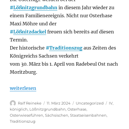
#
Lößnitzgrundbahn
in diesem Jahr wieder zu
einem Familienereignis. Nicht nur Osterhase
Maxi Möhre und der
#
Lößnitzdackel
freuen sich bereits auf diesen
Termin.
Der historische
#
Traditionszug
aus Zeiten des
Königreichs Sachsen verkehrt
vom 30. März bis 1. April von Radebeul Ost nach
Moritzburg.
„Mit dem Lößnitzdackel zur Osterwiese in Moritzbu
weiterlesen
Autor
Veröffentlicht
Kategorien
Schlagwör
Ralf Reineke
11. März 2024
Uncategorized
IV
,
am
königlich
,
Lößnitzgrundbahn
,
Osterhase
,
Osterwieseführen
,
Sächsischen
,
Staatseisenbahnen
,
Traditionszug