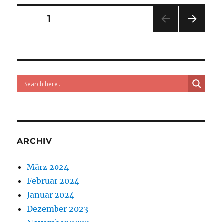
Seitennummerierung
SEITE
1
NÄC
der
HSTE
SEIT
Beiträge
E
ARCHIV
März 2024
Februar 2024
Januar 2024
Dezember 2023