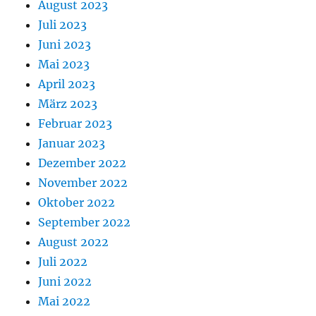
August 2023
Ein
Busersatzdienst
Juli 2023
zwischen
Juni 2023
Oberbozen
Mai 2023
und
Klobenstein
April 2023
steht
März 2023
zur
Februar 2023
Verfügung.
Januar 2023
Dezember 2022
November 2022
Oktober 2022
September 2022
August 2022
Juli 2022
Juni 2022
Mai 2022