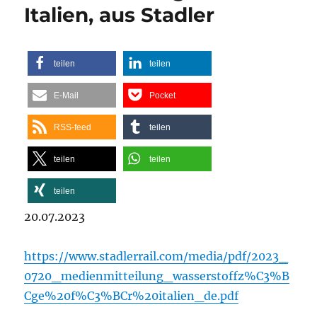
Italien, aus Stadler
teilen
teilen
E-Mail
Pocket
RSS-feed
teilen
teilen
teilen
teilen
20.07.2023
https://www.stadlerrail.com/media/pdf/2023_
0720_medienmitteilung_wasserstoffz%C3%B
Cge%20f%C3%BCr%20italien_de.pdf