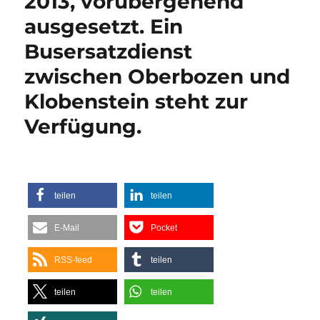
2013, vorübergehend
Südtirol
News
ausgesetzt. Ein
Busersatzdienst
zwischen Oberbozen und
Klobenstein steht zur
Verfügung.
teilen
teilen
E-Mail
Pocket
RSS-feed
teilen
teilen
teilen