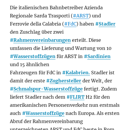
Die italienischen Bahnbetreiber Azienda
Regionale Sarda Trasporti (
#ARST
) und
Ferrovie della Calabria (
#FdC
) haben
#
Stadler
den Zuschlag über zwei
#
Rahmenvereinbarungen
erteilt. Diese
umfassen die Lieferung und Wartung von 10
#
Wasserstoffzügen
für ARST in
#
Sardinien
und 15 ähnlichen
Fahrzeugen für FdC in
#
Kalabrien.
Stadler ist
damit der erste
#
Zughersteller
der Welt, der
#
Schmalspur-Wasserstoffzüge
fertigt. Zudem
liefert Stadler nach dem
#
FLIRT
H2 für den
amerikanischen Personenverkehr nun erstmals
auch
#
Wasserstoffzüge
nach Europa. Als ersten
Abruf der Rahmenvereinbarung
unterzeichneten ARST und FdC heute in Rom