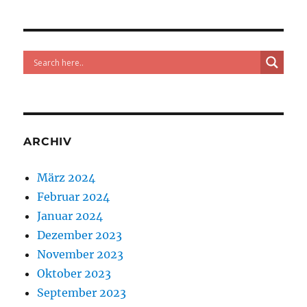
Kürze
beginnen
die
Bauarbeiten
für
die
Remisen
der
Rittner
ARCHIV
Schmalspurbahn.
Der
Bahnbetrieb
März 2024
wird
Februar 2024
daher
mit
Januar 2024
Montag,
Dezember 2023
7.
November 2023
Jänner
2013,
Oktober 2023
vorübergehend
September 2023
ausgesetzt.