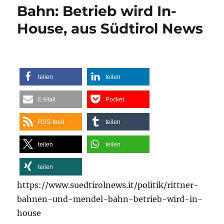
Bahn: Betrieb wird In-
House, aus Südtirol News
teilen
teilen
E-Mail
Pocket
RSS-feed
teilen
teilen
teilen
teilen
https://www.suedtirolnews.it/politik/rittner-
bahnen-und-mendel-bahn-betrieb-wird-in-
house