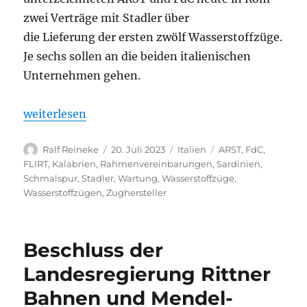
zwei Verträge mit Stadler über
die Lieferung der ersten zwölf Wasserstoffzüge.
Je sechs sollen an die beiden italienischen
Unternehmen gehen.
„Stadler liefert die ersten Schmalspur-Wasserstoffzü
weiterlesen
Autor
Veröffentlicht
Kategorien
Schlagwörter
Ralf Reineke
20. Juli 2023
Italien
ARST
,
FdC
,
am
FLIRT
,
Kalabrien
,
Rahmenvereinbarungen
,
Sardinien
,
Schmalspur
,
Stadler
,
Wartung
,
Wasserstoffzüge
,
Wasserstoffzügen
,
Zughersteller
Beschluss der
Landesregierung Rittner
Bahnen und Mendel-