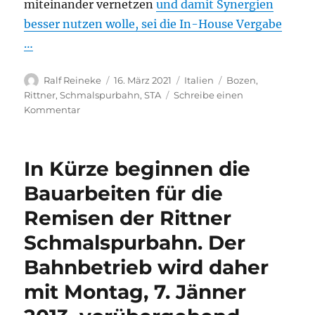
miteinander vernetzen
und damit Synergien
besser nutzen wolle, sei die In-House Vergabe
…
Autor
Veröffentlicht
Kategorien
Schlagwörter
Ralf Reineke
16. März 2021
Italien
Bozen
,
am
Rittner
,
Schmalspurbahn
,
STA
Schreibe einen
zu
Kommentar
Beschluss
der
Landesregierung
In Kürze beginnen die
Rittner
Bahnen
Bauarbeiten für die
und
Remisen der Rittner
Mendel-
Bahn:
Schmalspurbahn. Der
Betrieb
wird
Bahnbetrieb wird daher
In-
mit Montag, 7. Jänner
House,
aus