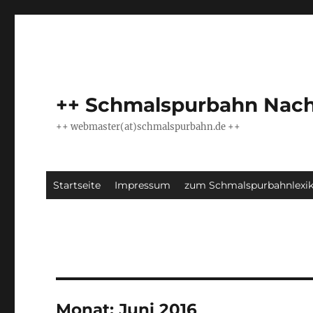
++ Schmalspurbahn Nach
++ webmaster(at)schmalspurbahn.de ++
Startseite
Impressum
zum Schmalspurbahnlexi
Monat:
Juni 2016