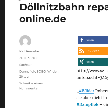
Döllnitzbahn repar
online.de
teilen
Autor
Ralf Reineke
RSS-feed
Veröffentlicht
21. Juni 2016
teilen
am
Kategorien
Sachsen
http://www.sz-o
Schlagwörter
Dampflok
,
SOEG
,
Wilder
,
Zittau
untersucht-342
Schreibe einen
zu
Kommentar
„
#Wilder
Robert
„Wilder
sie aber nicht i
Robert“
wird
#
Dampflok
– ei