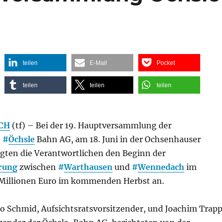
teilen
E-Mail
Pocket
teilen
teilen
teilen
CH
(tf) – Bei der 19. Hauptversammlung der
n
#
Öchsle
Bahn AG, am 18. Juni in der Ochsenhauser
igten die Verantwortlichen den Beginn der
rung
zwischen
#
Warthausen
und
#
Wennedach
im
Millionen Euro im kommenden Herbst an.
ko Schmid, Aufsichtsratsvorsitzender, und Joachim Trapp