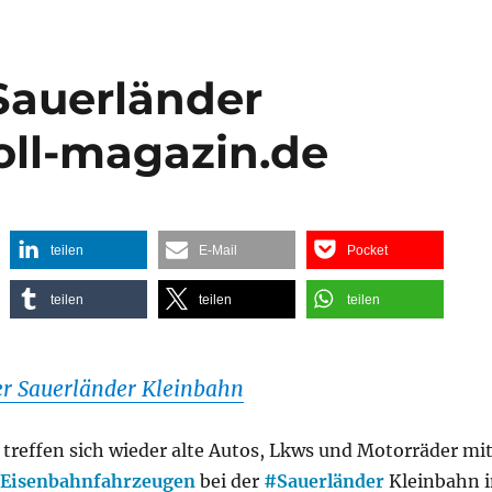
Sauerländer
oll-magazin.de
teilen
E-Mail
Pocket
teilen
teilen
teilen
er Sauerländer Kleinbahn
 treffen sich wieder alte Autos, Lkws und Motorräder mi
Eisenbahnfahrzeugen
bei der
#
Sauerländer
Kleinbahn i