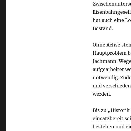
in
Zwischenuntersu
Zittau
Eisenbahngesell
untersucht
Erstmals
hat auch eine L
wird
Bestand.
in
der
Werkstatt
Ohne Achse steht
der
Hauptproblem be
Soeg
Jachmann. Wegen
am
Hauptbahnhof
aufgearbeitet w
jetzt
notwendig. Zude
auch
und verschiedene
eine
Dampflok
werden.
der
Döllnitzbahn
Bis zu „Historik
repariert.,
aus
einsatzbereit se
sz-
bestehen und ei
online.de