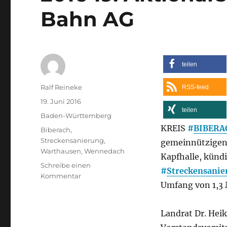
Bahn AG
teilen
Autor
Ralf Reineke
RSS-feed
Veröffentlicht
19. Juni 2016
teilen
am
Kategorien
Baden-Württemberg
KREIS
#
BIBERA
Schlagwörter
Biberach
,
Streckensanierung
,
gemeinnützige
Warthausen
,
Wennedach
Kapfhalle, künd
Schreibe einen
#
Streckensanie
zu
Kommentar
Umfang von 1,3 
Öchsle-
Streckensanierung
startet
Landrat Dr. Hei
noch