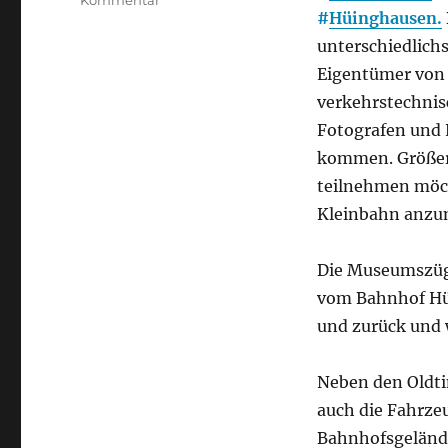
Kommentar
#
Hüinghausen.
Oldtimertag
der
unterschiedlich
Sauerländer
Eigentümer von 
Kleinbahn,
verkehrstechnis
aus
woll-
Fotografen und 
magazin.de
kommen. Größere
teilnehmen möch
Kleinbahn anzu
Die Museumszüge
vom Bahnhof Hü
und zurück und 
Neben den Oldt
auch die Fahrz
Bahnhofsgelände