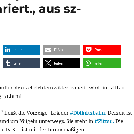
iert., aus sz-
teilen
E-Mail
Pocket
teilen
teilen
teilen
nline.de/nachrichten/wilder-robert-wird-in-zittau-
5171.html
“ heißt die Vorzeige-Lok der
#
Döllnitzbahn.
Derzeit ist
n und um Mügeln unterwegs. Sie steht in
#
Zittau.
Die
ne IV K – ist mit der turnusmäßigen