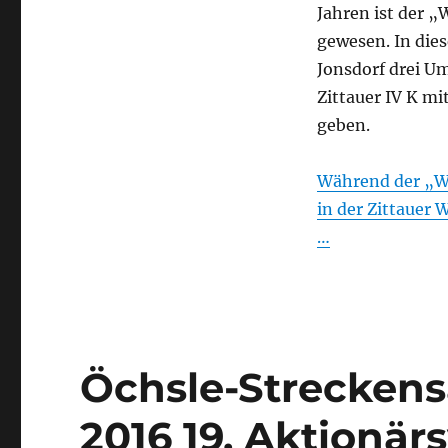
Jahren ist der „
gewesen. In die
Jonsdorf drei U
Zittauer IV K m
geben.
Während der „Wi
in der Zittauer 
…
Öchsle-Streckens
2016 19. Aktionä